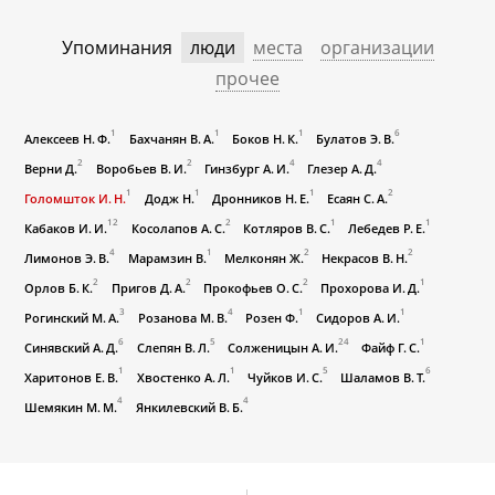
Упоминания
люди
места
организации
прочее
1
1
1
6
Алексеев Н. Ф.
Бахчанян В. А.
Боков Н. К.
Булатов Э. В.
2
2
4
4
Верни Д.
Воробьев В. И.
Гинзбург А. И.
Глезер А. Д.
1
1
1
2
Голомшток И. Н.
Додж Н.
Дронников Н. Е.
Есаян С. А.
12
2
1
1
Кабаков И. И.
Косолапов А. С.
Котляров В. С.
Лебедев Р. Е.
4
1
2
2
Лимонов Э. В.
Марамзин В.
Мелконян Ж.
Некрасов В. Н.
2
2
2
1
Орлов Б. К.
Пригов Д. А.
Прокофьев О. С.
Прохорова И. Д.
3
4
1
1
Рогинский М. А.
Розанова М. В.
Розен Ф.
Сидоров А. И.
6
5
24
1
Синявский А. Д.
Слепян В. Л.
Солженицын А. И.
Файф Г. С.
1
1
5
6
Харитонов Е. В.
Хвостенко А. Л.
Чуйков И. С.
Шаламов В. Т.
4
4
Шемякин М. М.
Янкилевский В. Б.