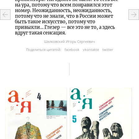
ьма»,
на ура, потому что всем понравился этот
на пр
номер. Неожиданность, неожиданность,
«Солж
и...
потому что не знали, что в России может
карик
быть такое искусство, потому что
привыкли… Глезер — все это не то, а здесь
вдруг такая сенсация.
ter
По
Шелковский Игорь Сергеевич
Поделиться цитатой:
facebook
vkontakte
twitter