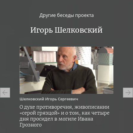
Другие беседы проекта
Игорь Шелковский
Шелковский
Игорь Сергеевич
Шел
—
О духе противоречия, живописании
О с
«серой грязцой» и о том, как четыре
Кос
иях
дня просидел в могиле Ивана
пер
Грозного