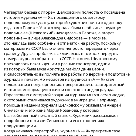
Четвертая беседа с Игорем Шелковским полностью посвящена
истории журнала «А — Я», посвященного советскому
подпольному искусству, который художник почти в одиночку
издавал в Париже. У этого журнала была необычная редакция:
половина ее (Шелковский) находилась в Париже, а вторая
половина — в лице Александра Сидорова — в Москве.
Это накладывало особенный отпечаток на работу, поскольку
материалы из СССР было очень непросто передавать через
границу. Другая проблема заключалась в том, как передать
номера журнала обратно — в СССР. Наконец, Шелковскому
приходилось искать деньги у разных спонсоров, одним
из которых была муза Аристида Майоля Дина Верни,
и самостоятельно выполнять все работы по верстке и подготовке
журнала к печати. Но несмотря на трудности «А — Я» стал
пользоваться популярностью, превратившись в авторитетный
источник информации о жизни советского андерграунда.
Параллельно с историей создания журнала мы узнаем о людях,
с которыми сталкивался художник в эмиграции. Например,
помощь в издании журнала Шелковскому оказывали Андрей
Синявский и его жена Мария Розанова, у которых
был собственный печатный станок. Художник рассказывает
подробности о жизни Синявского и его отношениях
с окружающими.
Когда началась перестройка, журнал «А — Я» прекратил свое