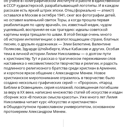
об учебе в Полиграфическом институте и работе в единственной
в СССР худмастерской, разрабатывающей логотипы. И в каждом
рассказе есть яркий штрих эпохи. Отец (формально — атеист)
оставался в Москве в октябре 1941, сжег все фотографии детей,
но оставил маленький свиток Торы, а когда прошла первая
реабилитация по «делу врачей», он, известный медик, чудом
уцелевший, воспринял ее как трагедию: идеалы советской
картины мира трещали по швам. В этой беседе очень много
об истории интеллигенции: о всепоглощающем страхе, блатных
песнях, о друзьях-художниках — Элии Белютине, Валентине
Полякове, Эдуарде Штейнберге, Илье Кабакове и других. Особая
тема в личной истории Лилии Николаевны — о долгом пути
к христианству. Тут и рассказ о трагическом переживании слов
наставника о несовместимости творчества и религии, и радость
подлинного религиозного братства среди христиан в Армении,
и короткое яркое общение с Александром Менем. Новое
христианское миропонимание отразилось в творчестве: было
создано несколько графических серий — «Пророки», «Народ
Библии в Освенциме», серия коллажей, посвященная погибшим
за веру в ХХ веке, написано множество статей об искусстве и издан
сборник эссе «В поисках смысла красоты». Уже много лет Лилия
Николаевна читает курс «Искусство и христианство»
в Общедоступном православном университетом, основанном
протоиереем Александром Менем.