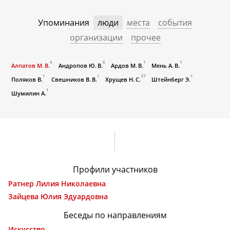
Упоминания
люди
места
события
организации
прочее
4
6
1
1
Алпатов М. В.
Андропов Ю. В.
Ардов М. В.
Мень А. В.
1
1
37
1
Поляков В.
Свешников В. В.
Хрущев Н. С.
Штейнберг Э.
1
Шумилин А.
Профили участников
Ратнер Лилия Николаевна
Зайцева Юлия Эдуардовна
Беседы по направлениям
Искусство