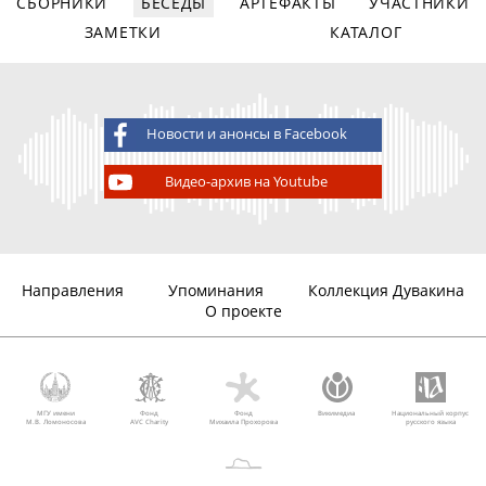
СБОРНИКИ
БЕСЕДЫ
АРТЕФАКТЫ
УЧАСТНИКИ
ЗАМЕТКИ
КАТАЛОГ
Новости и анонсы в Facebook
Видео-архив на Youtube
Направления
Упоминания
Коллекция Дувакина
О проекте
МГУ имени
Фонд
Фонд
Викимедиа
Национальный корпус
М.В. Ломоносова
AVC Charity
Михаила Прохорова
русского языка