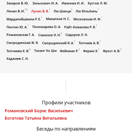
Захаров В. Ю.
Зенькович И. А.
Иванова И. И.
Кустов Л. М.
24
1
1
1
Ленин В. И.
Лунин В. В.
Лю Шаоци
Лю Юньбинь
1
1
Михалков Н. С.
Мардалейшвили Р. Е.
Московская И. Ф.
1
1
Пономарева О. А.
Пентин Ю. А.
Райт-Ковалева Р. Я.
6
Романовская Г. А.
Сидоров Л. Н.
Семенов Н. Н.
1
1
Смородинская Ж. Я.
Смородинский Я. А.
Топчиев А. В.
8
2
1
2
Тхоанг Хо Ши
Топчиева К. В.
Фейнман Р.
Ферми Э.
Фрост А. В.
Хаджиев С. Н.
Профили участников
Романовский Борис Васильевич
Богатова Татьяна Витальевна
Беседы по направлениям