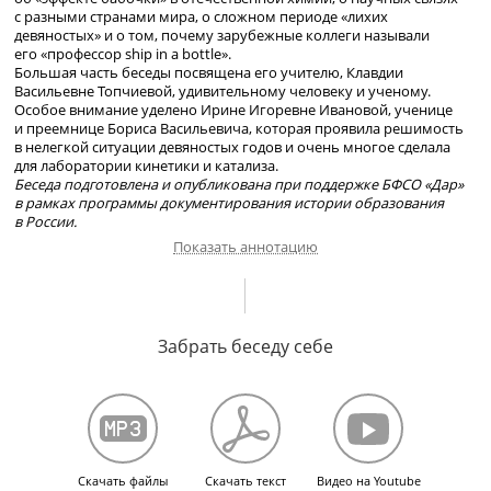
с разными странами мира, о сложном периоде «лихих
девяностых» и о том, почему зарубежные коллеги называли
его «профессор ship in a bottle».
Большая часть беседы посвящена его учителю, Клавдии
Васильевне Топчиевой, удивительному человеку и ученому.
Особое внимание уделено Ирине Игоревне Ивановой, ученице
и преемнице Бориса Васильевича, которая проявила решимость
в нелегкой ситуации девяностых годов и очень многое сделала
для лаборатории кинетики и катализа.
Беседа подготовлена и опубликована при поддержке БФСО «Дар»
в рамках программы документирования истории образования
в России.
Показать аннотацию
Возвращение с Кубы, новое направление
Забрать беседу себе
в химии; как М. М. Дубинин привез из США
цеолиты в спичечном коробке, начало
отечественного синтеза цеолитов: первые
попытки и открытия.
Как был изобретен химический «ship in a bottle»,
прославивший Бориса Романовского в мировой
Скачать файлы
Скачать текст
Видео на Youtube