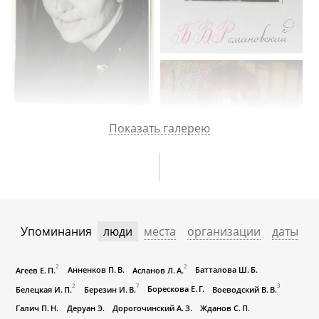
Показать галерею
Упоминания
люди
места
организации
даты
2
2
Анненков П. В.
Батталова Ш. Б.
Агеев Е. П.
Асланов Л. А.
2
7
3
Борескова Е. Г.
Белецкая И. П.
Березин И. В.
Воеводский В. В.
Галич П. Н.
Деруан Э.
Дорогочинский А. З.
Жданов С. П.