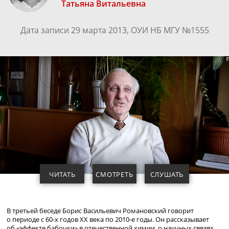
Татьяна Витальевна
Дата записи 29 марта 2013, ОУИ НБ МГУ №1555
ЧИТАТЬ
СМОТРЕТЬ
СЛУШАТЬ
В третьей беседе Борис Васильевич Романовский говорит
о периоде с
60-х
годов ХХ века по
2010-е
годы. Он рассказывает
об «эффекте бабочки» в отечественной химии, о научных связях