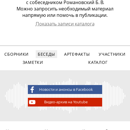
с
собеседником Романовский Б. В.
Можно запросить необходимый материал
напрямую или помочь в публикации.
Показать записи каталога
Собеседник
Арх.номер
Дата записи
Вид записи
Романовский
1555
29.03.2013
видео, 110
Борис
мин.
Васильевич
СБОРНИКИ
БЕСЕДЫ
АРТЕФАКТЫ
УЧАСТНИКИ
ЗАМЕТКИ
КАТАЛОГ
Новости и анонсы в Facebook
Видео-архив на Youtube