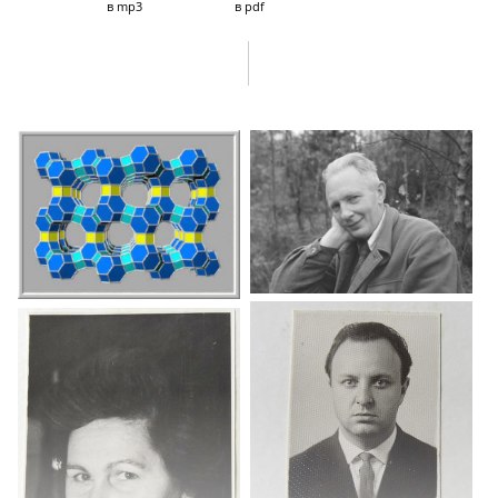
в mp3
в pdf
науке.
Клавдия Васильевна Топчиева,
ее уроки научной
этики,
ее ученики из разных стран и разных
поколений.
Кризис в «лихие девяностые», прекращение
контрактов, поиск новых направлений
сотрудничества с европейскими лабораториями.
Ирина Игоревна Иванова и ее обширные
научные связи за рубежом, защита ею докторской
диссертации и переход на должность
заведующей лабораторией катализа. Новые
гранты и контракты в
1990-е
и
2000-е
годы.
Открытия и разработки мирового уровня в 20
00–
201
0-е
годы. История сотрудничества
с Грозненским нефтяным
научно-
исследовательским
институтом (ГрозНИИ).
Размышления о важнейших качествах ученого
и педагога, о глобализации и о роли религии
в жизни человека.