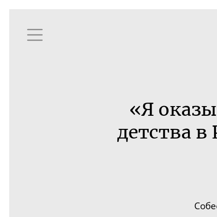
«Я оказы
детства в
Собе