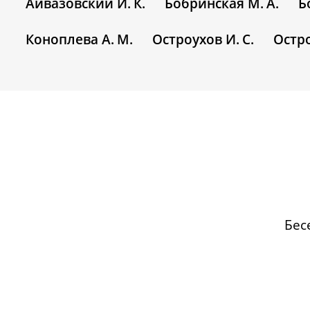
Айвазовский И. К.
Бобринская М. А.
Б
Коноплева А. М.
Остроухов И. С.
Остро
Бес