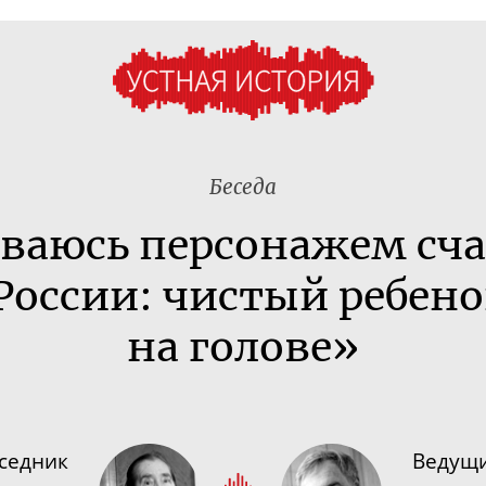
Беседа
ваюсь персонажем сч
 России: чистый ребено
на голове»
седник
Ведущ