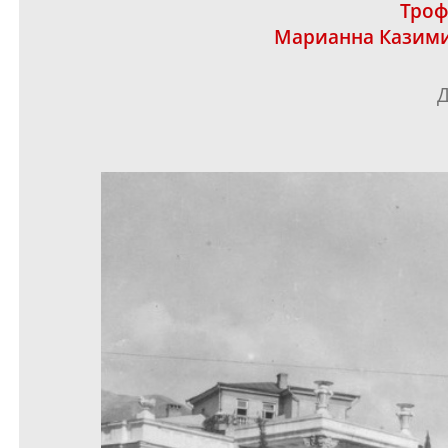
Тро
Марианна Казим
Д