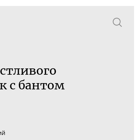
астливого
к с бантом
ий