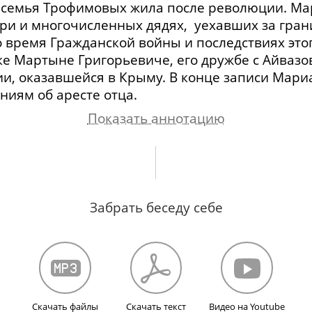
е
семья Трофимовых жила после революции
. М
ри и многочисленных дядях, уехавших за грани
 время Гражданской войны и последствиях это
ке Мартыне Григорьевиче, его дружбе с Айваз
ии, оказавшейся в Крыму. В конце записи Мар
ниям об аресте отца.
Показать аннотацию
рлатине. Дом И. С. Остроухова, показ картин.
елей и бабушки в Москву, отказ от ялтинского
Забрать беседу себе
дования со стороны советской власти. Отказ ро
кой линии за границу. Расстрел бывших белогв
амилии и история семьи. О жизни дедушки и 
им. Благотворительные обеды в Ялте и обмен к
и армянская речь в семье. О московских друзь
Скачать файлы
Скачать текст
Видео на Youtube
 доме Остроухова, прием иностранцев. Арест и