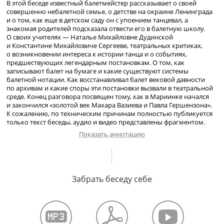
В этой беседе известный балетмейстер рассказывает о своей
совершенно небалетной семье, о детстве на окраине Ленинграда
и о том, как еще в детском саду он с упоением танцевал, а
знакомая родителей подсказала отвести его в балетную школу.
О своих учителях — Наталье Михайловне Дудинской
и Константине Михайловиче Сергееве, театральных критиках,
о возникновении интереса к истории танца и о событиях,
предшествующих легендарным постановкам. О том, как
записывают балет на бумаге и какие существуют системы
балетной нотации. Как восстанавливал балет вековой давности
по архивам и какие споры эти постановки вызвали в театральной
среде. Конец разговора посвящен тому, как в Мариинке начался
и закончился «золотой век Махара Вазиева и Павла Гершензона».
К сожалению, по техническим причинам полностью публикуется
только текст беседы, аудио и видео представлены фрагментом.
Показать аннотацию
О родителях. Детство в Ленинграде. Увлечение танцами.
О поступлении в балетную школу и первом педагоге, А.П.
Забрать беседу себе
Бажаевой. Первый выход на сцену. Об оценках и преподавателях
в балетной школе. Школьный музей и лекции М.Х. Франгопуло.
Хореографическая работа. Отношение к новым версиям старых
балетов. Поездка в Гарвард, проработка театрального архива. Три
системы балетной нотации. Расшифровка записи и реконструкция