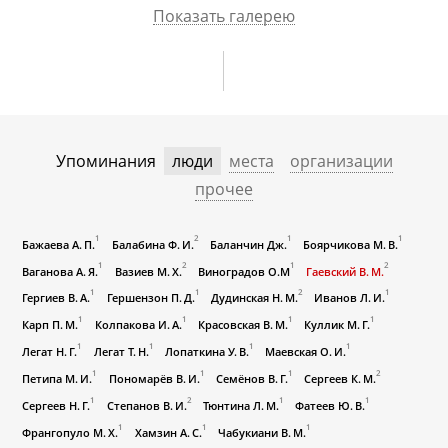
Показать галерею
Упоминания
люди
места
организации
прочее
1
2
1
1
Бажаева А. П.
Балабина Ф. И.
Баланчин Дж.
Боярчикова М. В.
1
2
1
2
Ваганова А. Я.
Вазиев М. Х.
Виноградов О.М
Гаевский В. М.
1
1
2
1
Гергиев В. А.
Гершензон П. Д.
Дудинская Н. М.
Иванов Л. И.
1
1
1
1
Карп П. М.
Колпакова И. А.
Красовская В. М.
Куллик М. Г.
1
1
1
1
Легат Н. Г.
Легат Т. Н.
Лопаткина У. В.
Маевская О. И.
1
1
1
2
Петипа М. И.
Пономарёв В. И.
Семёнов В. Г.
Сергеев К. М.
1
2
1
1
Сергеев Н. Г.
Степанов В. И.
Тюнтина Л. М.
Фатеев Ю. В.
1
1
1
Франгопуло М. Х.
Хамзин А. С.
Чабукиани В. М.