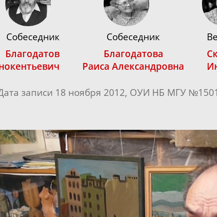
Собеседник
Собеседник
В
Благодатов
Благодатова
С
нокентьевич
Раиса Александровна
И
Дата записи 18 ноября 2012, ОУИ НБ МГУ №150