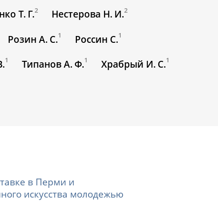
2
2
ко Т. Г.
Нестерова Н. И.
1
1
Розин А. С.
Россин С.
1
1
1
В.
Типанов А. Ф.
Храбрый И. С.
ставке в Перми и
ного искусства молодежью