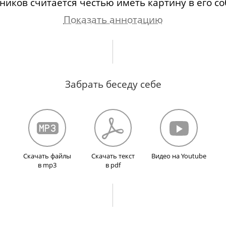
ников считается честью иметь картину в его с
Показать аннотацию
чение советским подпольным искусством.
французской выставок в Сокольниках (1958 и 1
Забрать беседу себе
. Выставки в ДК им. И.И. Газа и в ДК «Невски
 за границу.
тами из личной коллекции.
ллекции в Ленинграде в 1988 г.
Скачать файлы
Скачать текст
Видео на Youtube
в mp3
в pdf