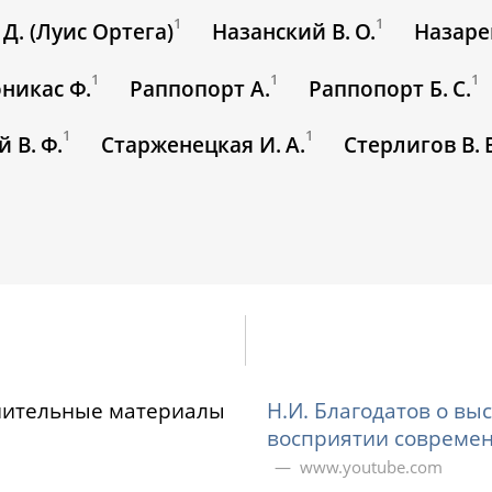
1
1
 Д. (Луис Ортега)
Назанский В. О.
Назарен
1
1
1
никас Ф.
Раппопорт А.
Раппопорт Б. С.
1
1
 В. Ф.
Старженецкая И. А.
Стерлигов В. 
нительные материалы
Н.И. Благодатов о вы
восприятии современ
www.youtube.com