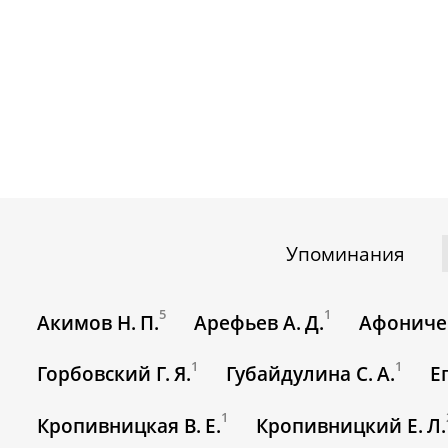
Упоминания
5
1
Акимов Н. П.
Арефьев А. Д.
Афоничев
1
1
Горбовский Г. Я.
Губайдулина С. А.
Е
1
Кропивницкая В. Е.
Кропивницкий Е. Л.