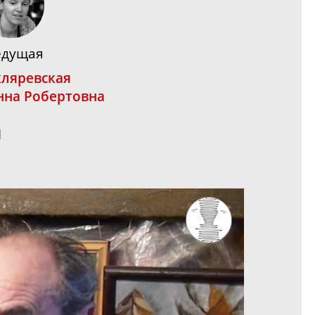
едущая
кляревская
нна Робертовна
1