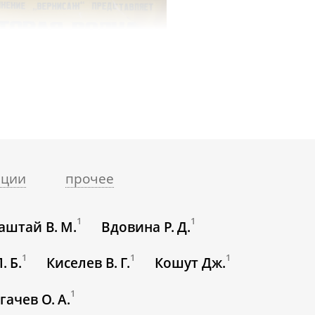
ации
прочее
1
1
аштай В. М.
Вдовина Р. Д.
1
1
1
. Б.
Киселев В. Г.
Кошут Дж.
1
гачев О. А.