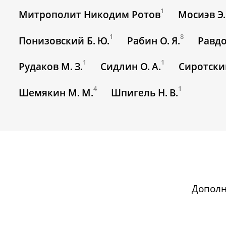
1
Митрополит Никодим Ротов
Мосиэв Э.
1
8
Понизовский Б. Ю.
Рабин О. Я.
Равдо
1
1
Рудаков М. З.
Сидлин О. А.
Сиротский
4
1
Шемякин М. М.
Шпигель Н. В.
Допол