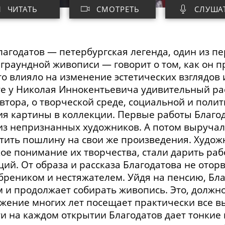
ЧИТАТЬ
СМОТРЕТЬ
СЛУША
агодатов — петербургская легенда, один из пе
еграундной живописи — говорит о том, как он
то влияло на изменение эстетических взглядов и
те у Николая Иннокентьевича удивительный ра
втора, о творческой среде, социальной и полит
я картины в коллекции. Первые работы Благода
из непризнанных художников. А потом выручал 
атить пошлину на свои же произведения. Худож
ое понимание их творчества, стали дарить раб
ций. От образа и рассказа Благодатова не оторв
бреником и нестяжателем. Уйдя на пенсию, Бла
 и продолжает собирать живопись. Это, должн
жение многих лет посещает практически все вы
ти на каждом открытии Благодатов дает тонкие