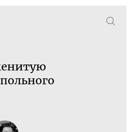
аменитую
дпольного