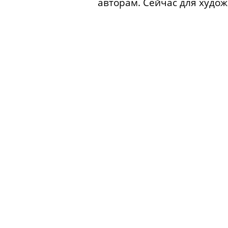
авторам. Сейчас для худож
Интерес к живописи. Увле
Посещение американской и 
Начало коллекционирования
художников, эмигрирующих
Истории, связанные с рабо
Первая выставка личной ко