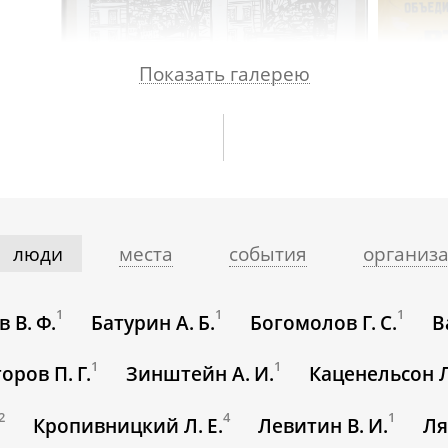
Показать галерею
люди
места
события
организ
1
1
1
 В. Ф.
Батурин А. Б.
Богомолов Г. С.
В
1
1
горов П. Г.
Зинштейн А. И.
Каценельсон Л
2
4
1
Кропивницкий Л. Е.
Левитин В. И.
Ля