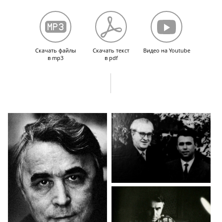
к новой политической системе.
Мемуары Хрущева.
Рассказ о семье.
Скачать файлы
Скачать текст
Видео на Youtube
в mp3
в pdf