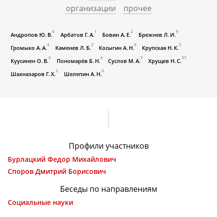
организации
прочее
6
1
2
9
Андропов Ю. В.
Арбатов Г. А.
Бовин А. Е.
Брежнев Л. И.
4
2
6
3
Громыко А. А.
Каменев Л. Б.
Косыгин А. Н.
Крупская Н. К.
2
4
7
37
Куусинен О. В.
Пономарёв Б. Н.
Суслов М. А.
Хрущев Н. С.
2
6
Шахназаров Г. Х.
Шелепин А. Н.
Профили участников
Бурлацкий Федор Михайлович
Споров Дмитрий Борисович
Беседы по направлениям
Социальные науки