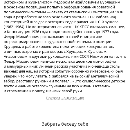
историком и журналистом Федором Михайловичем Бурлацким
в основном посвящена попытке реформирования советской
политической системы — отказу от сталинской Конституции 1936
года и разработке нового основного закона СССР. Работа над
конституцией шла два последних года правления Н.С. Хрущева
(1962–1964). Но консервативная часть ЦК КПСС оказалась сильнее,
и Конституция 1936 года продолжила действовать до 1977 года.
Федор Михайлович рассказывает о своей инициативе
по реформированию государственной системы, о позиции
Хрущева, о работе коллектива политических консультантов,
о личных встречах и разговорах с Хрущевым, Сусловым,
Андроповым и другими руководителями СССР. Несмотря на то, что
Федор Михайлович написал несколько десятков монографий
и мемуарных книг, личный рассказ участника и очевидца столь
важных для нашей истории событий особенно интересен. «Я был
уверен, что могу летать. Я забрался на высокий металлический
забор, расставил ручонки и полетел…» Это символическое детское
воспоминание осталось с ученым на всю жизнь. Остались
и стремление к полету, и вывих левой руки.
Показать аннотацию
Первые детские воспоминания.
Снятие Хрущева с поста Первого секретаря ЦК КПСС. Проект новой
Забрать беседу себе
конституции. Группа единомышленников. Варианты перехода