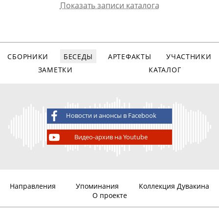
Показать записи каталога
Собеседник
Арх.номер
Дата записи
Вид записи
Бурлацкий
1509
12.12.2012
видео, 82
Федор
мин.
Михайлович
СБОРНИКИ
БЕСЕДЫ
АРТЕФАКТЫ
УЧАСТНИКИ
ЗАМЕТКИ
КАТАЛОГ
Новости и анонсы в Facebook
Видео-архив на Youtube
Направления
Упоминания
Коллекция Дувакина
О проекте