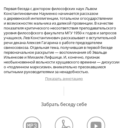
Первая беседа с доктором философских наук Львом
Константиновичем Науменко начинается рассказом
о деревенской интеллигенции, тотальном огосударствлении
и возможностях мальчика из далекой провинции. В качестве
показателя критического несоответствия преподавательского
уровня философского факультета МГУ
1950-х
годов и запросов
учащихся, Лев Константинович рассказывает о вступительной
речи декана Алексея Гагарина о работе председателем
свиносовхоза. Отдельная тема, получившая в первой беседе
первоначальное раскрытие — воспоминания об Эвальде
Ильенкове и Михаиле Лифшице. И, конечно, признак
необыкновенной вольности хрущевского времени — дискуссии
о «подлинном марксизме», внимательно пресекавшиеся
опытными руководителями за ненадобностью.
Показать аннотацию
Рассказ о родственниках. Сад, который вырастил дед. Семейные
фотографии. Денежная реформа 1947 года.
Забрать беседу себе
Учеба в школе. Чтение книг, интерес к философии.
Воспоминания о войне.
Учеба в Университете. Рецензия на книгу Георга Лукача «Молодой
Гегель». Окончание учебы и венгерские события.
Об Эвальде Ильенкове, Михаиле Лифшице и Александре