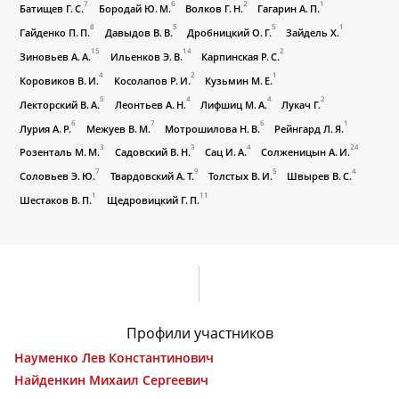
7
6
2
1
Батищев Г. С.
Бородай Ю. М.
Волков Г. Н.
Гагарин А. П.
8
5
5
1
Гайденко П. П.
Давыдов В. В.
Дробницкий О. Г.
Зайдель Х.
15
14
2
Зиновьев А. А.
Ильенков Э. В.
Карпинская Р. С.
4
2
1
Коровиков В. И.
Косолапов Р. И.
Кузьмин М. Е.
5
4
4
2
Лекторский В. А.
Леонтьев А. Н.
Лифшиц М. А.
Лукач Г.
6
7
6
1
Лурия А. Р.
Межуев В. М.
Мотрошилова Н. В.
Рейнгард Л. Я.
3
3
4
24
Розенталь М. М.
Садовский В. Н.
Сац И. А.
Солженицын А. И.
7
9
5
4
Соловьев Э. Ю.
Твардовский А. Т.
Толстых В. И.
Швырев В. С.
1
11
Шестаков В. П.
Щедровицкий Г. П.
Профили участников
Науменко Лев Константинович
Найденкин Михаил Сергеевич