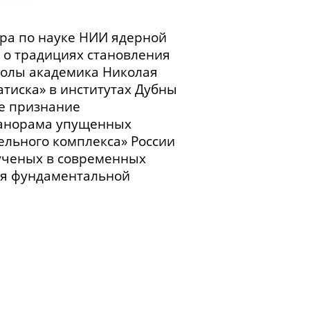
ора по науке НИИ ядерной
о традициях становления
колы академика Николая
тиска» в институтах Дубны
е признание
панорама упущенных
ельного
комплекса» России
 ученых в современных
ия фундаментальной
 на физическом факультете
работа в Протвино.