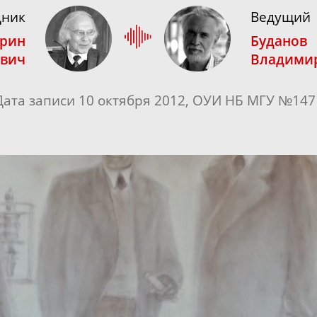
дник
Ведущий
врин
Буданов
ович
Владимир
Дата записи 10 октября 2012, ОУИ НБ МГУ №147