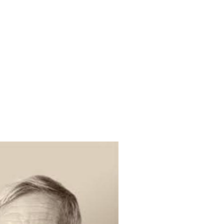
ешнее положение Института
й
комплекс. Участие
адронном коллайдере
P-коллайдер
. Кафедра
ультета МГУ.