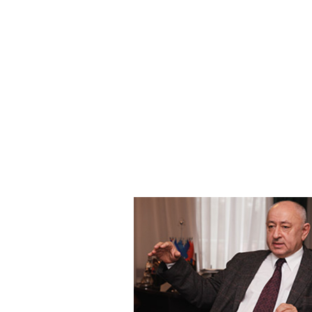
Ускорители в Дубне и в П
физики высоких энергий в
российских ученых в зару
в проектах ALICA, ATLAS, C
физики атомного ядра и к