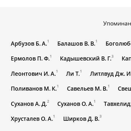
Упомина
1
1
Арбузов Б. А.
Балашов В. В.
Боголюбо
1
3
Ермолов П. Ф.
Кадышевский В. Г.
Кап
1
1
Леонтович И. А.
Ли Т.
Литлвуд Дж. И
1
1
Поливанов М. К.
Савельев М. В.
Свеш
2
1
Суханов А. Д.
Суханов О. А.
Тавхелидз
1
3
Хрусталев О. А.
Ширков Д. В.