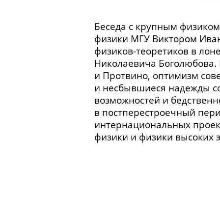
Беседа с крупным физиком
физики МГУ Виктором Ива
физиков-теоретиков
в лоне
Николаевича Боголюбова. 
и Протвино, оптимизм сов
и несбывшиеся надежды с
возможностей и бедственн
в постперестроечный пери
интернациональных проек
физики и физики высоких 
Школа. Любовь к математик
МГУ. Учеба на физическом 