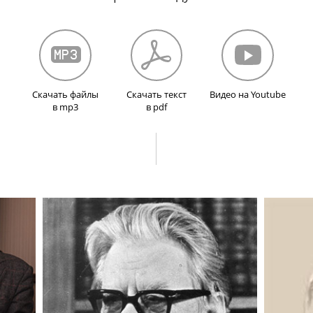
ротвино. Серпуховской эффект. Теоротдел. Нын
 Протвино. УНК —
ускорительно-накопительны
бежных проектах. Тэватрон, DESY, на большом 
MS и LHCb. ЦЕРН. Коллайдер нового типа ILC.
LE
вантовой теории столкновений физического фак
Скачать файлы
Скачать текст
Видео на Youtube
в mp3
в pdf