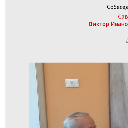
Собесе
Са
Виктор Иван