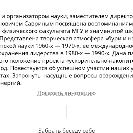
 и организатором науки, заместителем директ
новичем Савриным посвящена воспоминаниям 
 физического факультета МГУ и знаменитой ш
Представлена творческая атмосфера «бури и на
етской науки
1960-х
—
1970-х
, ее международно
охранения лидерства в
1980-х
—
1990-х
. Дана 
ого положение проекта «
ускорительно-накопит
од. Повествуется об успешном участии наших
тах. Затронуты насущные вопросы возрожден
энергий.
Показать аннотацию
е и физике. Полет Гагарина, 1961 год. Кружки
факультете. О Н.Н. Боголюбове. Аспирантура и 
Забрать беседу себе