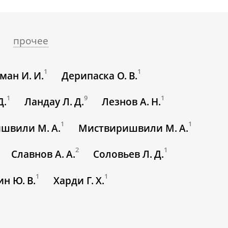
прочее
1
1
ман И. И.
Дерипаска О. В.
1
9
1
Д.
Ландау Л. Д.
Лезнов А. Н.
1
1
швили М. А.
Миствиришвили М. А.
2
1
Славнов А. А.
Соловьев Л. Д.
1
1
н Ю. В.
Харди Г. Х.