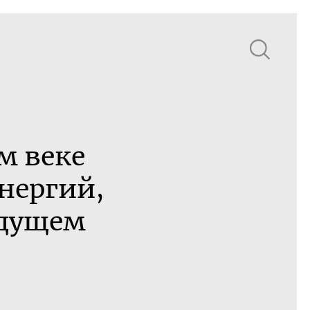
м веке
нергий,
удущем