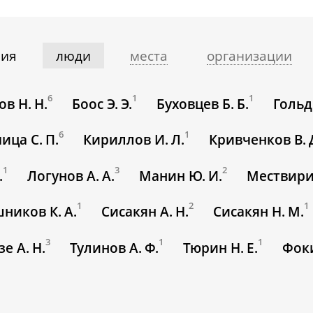
ния
люди
места
организации
6
1
1
в Н. Н.
Боос Э. Э.
Буховцев Б. Б.
Гольд
6
1
ица С. П.
Кириллов И. Л.
Кривченков В. 
1
3
2
.
Логунов А. А.
Манин Ю. И.
Мествири
1
2
1
ников К. А.
Сисакян А. Н.
Сисакян Н. М.
3
1
1
е А. Н.
Тулинов А. Ф.
Тюрин Н. Е.
Фоки