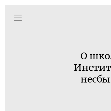
О шко
Инстит
несбы