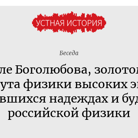
Беседа
ле Боголюбова, золото
ута физики высоких э
вшихся надеждах и б
российской физики