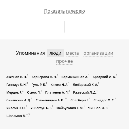
Показать галерею
Упоминания
люди
места
организации
прочее
3
3
1
3
Аксенов В. П.
Берберова Н. Н.
Борманжинов А.
Бродский И. А.
3
1
1
1
Гиппиус З. Н.
Гуль Р. Б.
Клюев Н. А.
Любарский К. А.
2
1
2
1
Мердок Р.
Оснос П.
Платонов А. П.
Ржевский Л. Д.
6
24
1
1
Синявский А. Д.
Солженицын А. И.
Солсбери Г.
Сондерс Ф. С.
2
2
1
1
Уилсон Э. О.
Унбегаун Б. Г.
Файбусович Г. М.
Чиннов И. В.
6
Шаламов В. Т.