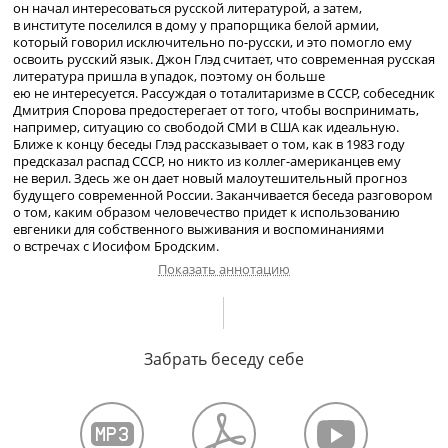
он начал интересоваться русской литературой, а затем,
в институте поселился в дому у прапорщика белой армии,
который говорил исключительно по-русски, и это помогло ему
освоить русский язык. Джон Глэд считает, что современная русская
литература пришла в упадок, поэтому он больше
ею не интересуется. Рассуждая о тоталитаризме в СССР, собеседник
Дмитрия Спорова предостерегает от того, чтобы воспринимать,
например, ситуацию со свободой СМИ в США как идеальную.
Ближе к концу беседы Глэд рассказывает о том, как в 1983 году
предсказал распад СССР, но никто из коллег-американцев ему
не верил. Здесь же он дает новый малоутешительный прогноз
будущего современной России. Заканчивается беседа разговором
о том, каким образом человечество придет к использованию
евгеники для собственного выживания и воспоминаниями
о встречах с Иосифом Бродским.
Показать аннотацию
О своих предках. Их эмиграция из Европы в США. Город Гэри.
Обучение в школе и в Индианском университете. Изучение
Забрать беседу себе
русского языка. Краткое перечисление основных этапов
академической карьеры. Работа синхронным переводчиком.
Увлечение евгеникой. Чтение русских книг и переводы русских
поэтов. Упадок русской поэзии. Культурные и литературные
традиции первой волны русской эмиграции. Пропаганда