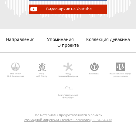
Видео-архив на Youtube
Направления
Упоминания
Коллекция Дувакина
О проекте
МГУ имени
Фонд
Фонд
Викимедиа
Национальный корпус
М.В. Ломоносова
AVC Charity
Михаила Прохорова
русского языка
Благотворительный
фонд «Дар»
Все материалы предоставляются в рамках
свободной лицензии Creative Commons (CC BY-SA 4.0)