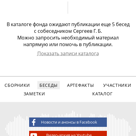
В каталоге фонда ожидают публикации еще
5 бесед
с
собеседником Сергеев Г. Б.
Можно запросить необходимый материал
напрямую или помочь в публикации.
Показать записи каталога
Собеседник
Арх.номер
Дата записи
Вид записи
Сергеев Глеб
1524
15.12.2012
видео, 132
Борисович
мин.
СБОРНИКИ
БЕСЕДЫ
АРТЕФАКТЫ
УЧАСТНИКИ
Сергеев Глеб
1823
28.01.2015
видео, 113
Борисович
мин.
ЗАМЕТКИ
КАТАЛОГ
Сергеев Глеб
1824
12.02.2015
видео, 125
Борисович
мин.
Сергеев Глеб
1836
21.02.2015
видео, 117
Новости и анонсы в Facebook
Борисович
мин.
Видео-архив на Youtube