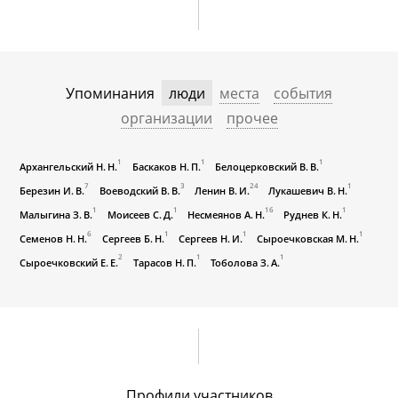
Упоминания
люди
места
события
организации
прочее
1
1
1
Архангельский Н. Н.
Баскаков Н. П.
Белоцерковский В. В.
7
3
24
1
Березин И. В.
Воеводский В. В.
Ленин В. И.
Лукашевич В. Н.
1
1
16
1
Малыгина З. В.
Моисеев С. Д.
Несмеянов А. Н.
Руднев К. Н.
6
1
1
1
Семенов Н. Н.
Сергеев Б. Н.
Сергеев Н. И.
Сыроечковская М. Н.
2
1
1
Сыроечковский Е. Е.
Тарасов Н. П.
Тоболова З. А.
Профили участников