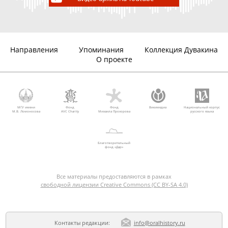
Сергеев Глеб
1837
26.02.2015
видео, 68
Борисович
мин.
Направления
Упоминания
Коллекция Дувакина
О проекте
МГУ имени
Фонд
Фонд
Викимедиа
Национальный корпус
М.В. Ломоносова
AVC Charity
Михаила Прохорова
русского языка
Благотворительный
фонд «Дар»
Все материалы предоставляются в рамках
свободной лицензии Creative Commons (CC BY-SA 4.0)
Контакты редакции:
info@oralhistory.ru