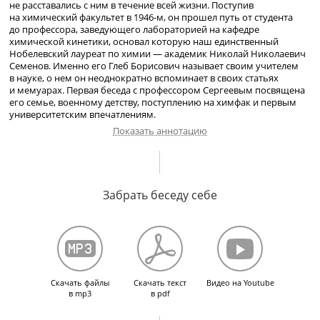
не расставались с ним в течение всей жизни. Поступив
на химический факультет в
1946-м,
он прошел путь от студента
до профессора, заведующего лабораторией на кафедре
химической кинетики, основал которую наш единственный
Нобелевский лауреат по химии — академик Николай Николаевич
Семенов. Именно его Глеб Борисович называет своим учителем
в науке, о нем он неоднократно вспоминает в своих статьях
и мемуарах. Первая беседа с профессором Сергеевым посвящена
его семье, военному детству, поступлению на химфак и первым
университетским впечатлениям.
Показать аннотацию
Участие деда в революционном движении. О родственниках.
Жизнь родителей в Куйбышеве. Учеба в школе. Участие отца
Забрать беседу себе
в войне. Об учительнице литературы. Школьная постановка
по пьесе М. Горького «На дне». Интерес к атомной энергии.
Поступление на химический факультет МГУ. Студенческая жизнь
в первые послевоенные годы. Быт в общежитии. Карточная
система. Увлечение спортом. Спортивная жизнь на химфаке.
Поход на Кавказ и по Валдаю. Дипломная работа. О религиозности
и уверенности в будущем. Общественная работа на факультете.
Скачать файлы
Скачать текст
Видео на Youtube
Стенгазета «Наши будни».
в mp3
в pdf