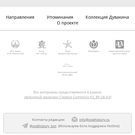
Направления
Упоминания
Коллекция Дувакина
О проекте
МГУ имени
Фонд
Фонд
Викимедиа
Национальный корпус
М.В. Ломоносова
AVC Charity
Михаила Прохорова
русского языка
Благотворительный
фонд «Дар»
Все материалы предоставляются в рамках
свободной лицензии Creative Commons (CC BY-SA 4.0)
Контакты редакции:
info@oralhistory.ru
@oralhistory_bot
(Используем
бота поддержки Hotline
)