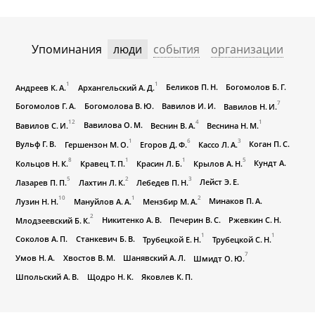
3-й
Упоминания
люди
события
организации
1
1
Беликов П. Н.
Богомолов Б. Г.
Андреев К. А.
Архангельский А. Д.
7
Богомолов Г. А.
Богомолова В. Ю.
Вавилов И. И.
Вавилов Н. И.
12
4
1
Вавилова О. М.
Вавилов С. И.
Веснин В. А.
Веснина Н. М.
1
6
3
Вульф Г. В.
Коган П. С.
Гершензон М. О.
Егоров Д. Ф.
Кассо Л. А.
8
1
1
5
Кундт А.
Кольцов Н. К.
Кравец Т. П.
Красин Л. Б.
Крылов А. Н.
5
2
3
Лейст Э. Е.
Лазарев П. П.
Лахтин Л. К.
Лебедев П. Н.
10
1
2
Минаков П. А.
Лузин Н. Н.
Мануйлов А. А.
Мензбир М. А.
2
Никитенко А. В.
Печерин В. С.
Ржевкин С. Н.
Млодзеевский Б. К.
1
1
Соколов А. П.
Станкевич Б. В.
Трубецкой Е. Н.
Трубецкой С. Н.
7
Умов Н. А.
Хвостов В. М.
Шанявский А. Л.
Шмидт О. Ю.
Шпольский А. В.
Щодро Н. К.
Яковлев К. П.