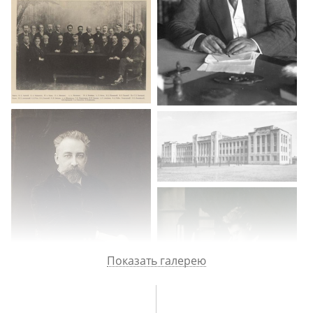
Сопоставление братьев Вавиловых. Научная деятельность Н. И.
Вавилова О назначении С. И. Вавилова президентом Академии
наук СССР. О болезни и смерти С. И. Вавилова. Первая мировая
война. Организация Лазаревым рентгеновского кабинета. Работа
инспектором рентгеновских кабинетов. О государственных
экзаменах, выпускном свидетельстве и табели о рангах
для преподавателей. О магистерских экзаменах и звании
приват-
доцента
. Об университетских профессорах, самообразовании
и своей научной деятельности. О характере П. П. Лазарева. Курская
магнитная аномалия и исследования Э. Е. Лейста.
Показать галерею