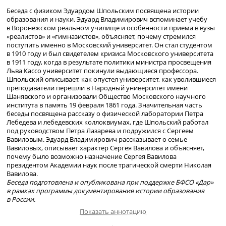
Беседа с физиком Эдуардом Шпольским посвящена истории
образования и науки. Эдуард Владимирович вспоминает учебу
в Воронежском реальном училище и особенности приема в вузы
«реалистов» и «гимназистов», объясняет, почему стремился
поступить именно в Московский университет. Он стал студентом
в 1910 году и был свидетелем кризиса Московского университета
в 1911 году, когда в результате политики министра просвещения
Льва Кассо университет покинули выдающиеся профессора.
Шпольский описывает, как опустел университет, как уволившиеся
преподаватели перешли в Народный университет имени
Шанявского и организовали Общество Московского научного
института в память 19 февраля 1861 года. Значительная часть
беседы посвящена рассказу о физической лаборатории Петра
Лебедева и лебедевских коллоквиумах, где Шпольский работал
под руководством Петра Лазарева и подружился с Сергеем
Вавиловым. Эдуард Владимирович рассказывает о семье
Вавиловых, описывает характер Сергея Вавилова и объясняет,
почему было возможно назначение Сергея Вавилова
президентом Академии наук после трагической смерти Николая
Вавилова.
Беседа подготовлена и опубликована при поддержке БФСО «Дар»
в рамках программы документирования истории образования
в России.
Показать аннотацию