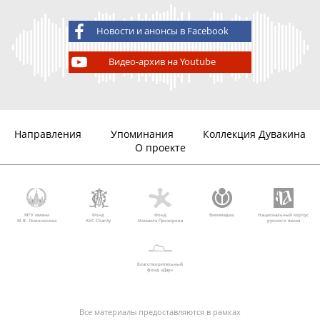
Новости и анонсы в Facebook
Видео-архив на Youtube
Направления
Упоминания
Коллекция Дувакина
О проекте
МГУ имени
Фонд
Фонд
Викимедиа
Национальный корпус
М.В. Ломоносова
AVC Charity
Михаила Прохорова
русского языка
Благотворительный
фонд «Дар»
Все материалы предоставляются в рамках