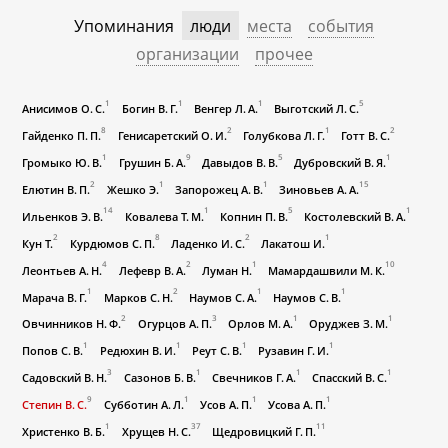
Упоминания
люди
места
события
организации
прочее
1
1
1
5
Анисимов О. С.
Богин В. Г.
Венгер Л. А.
Выготский Л. С.
8
2
1
2
Гайденко П. П.
Генисаретский О. И.
Голубкова Л. Г.
Готт В. С.
1
9
5
1
Громыко Ю. В.
Грушин Б. А.
Давыдов В. В.
Дубровский В. Я.
2
1
1
15
Елютин В. П.
Жешко Э.
Запорожец А. В.
Зиновьев А. А.
14
1
5
1
Ильенков Э. В.
Ковалева Т. М.
Копнин П. В.
Костолевский В. А.
2
8
2
1
Кун Т.
Курдюмов С. П.
Ладенко И. С.
Лакатош И.
4
2
1
10
Леонтьев А. Н.
Лефевр В. А.
Луман Н.
Мамардашвили М. К.
1
2
1
1
Марача В. Г.
Марков С. Н.
Наумов С. А.
Наумов С. В.
2
3
1
1
Овчинников Н. Ф.
Огурцов А. П.
Орлов М. А.
Оруджев З. М.
1
1
1
1
Попов С. В.
Редюхин В. И.
Реут С. В.
Рузавин Г. И.
3
1
1
1
Садовский В. Н.
Сазонов Б. В.
Свечников Г. А.
Спасский В. С.
9
1
1
1
Степин В. С.
Субботин А. Л.
Усов А. П.
Усова А. П.
1
37
11
Христенко В. Б.
Хрущев Н. С.
Щедровицкий Г. П.