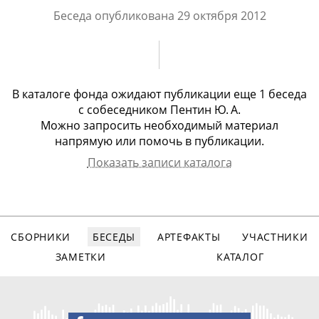
Беседа опубликована
29 октября 2012
В каталоге фонда ожидают публикации еще
1 беcеда
с
собеседником Пентин Ю. А.
Можно запросить необходимый материал
напрямую или помочь в публикации.
Показать записи каталога
Собеседник
Арх.номер
Дата записи
Вид записи
Пентин Юрий
1430
21.06.2012
видео, 36
Андреевич
мин.
СБОРНИКИ
БЕСЕДЫ
АРТЕФАКТЫ
УЧАСТНИКИ
ЗАМЕТКИ
КАТАЛОГ