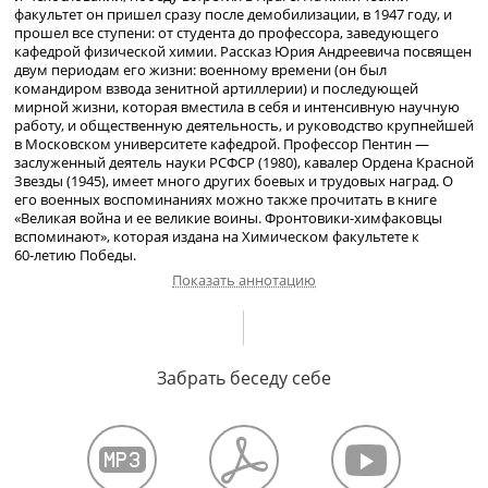
факультет он пришел сразу после демобилизации, в 1947 году, и
прошел все ступени: от студента до профессора, заведующего
кафедрой физической химии. Рассказ Юрия Андреевича посвящен
двум периодам его жизни: военному времени (он был
командиром взвода зенитной артиллерии) и последующей
мирной жизни, которая вместила в себя и интенсивную научную
работу, и общественную деятельность, и руководство крупнейшей
в Московском университете кафедрой. Профессор Пентин —
заслуженный деятель науки РСФСР (1980), кавалер Ордена Красной
Звезды (1945), имеет много других боевых и трудовых наград. О
его военных воспоминаниях можно также прочитать в книге
«Великая война и ее великие воины. Фронтовики-химфаковцы
вспоминают», которая издана на Химическом факультете к
60-летию
Победы.
Показать аннотацию
Школа в Свердловске, курсы трактористов. Ирбит. Война, уход
добровольцем
в армию. Смоленское артиллерийское училище,
Забрать беседу себе
потом Чкаловское училище
зенитной артиллерии. 4-й Украинский
фронт. Окончание войны в Праге.
Учеба в МГУ на химическом факультете. Государственный оптико-
механический завод. Аспирантура. Почтовый ящик 3394.
Работа в
университете, преподавание за рубежом.