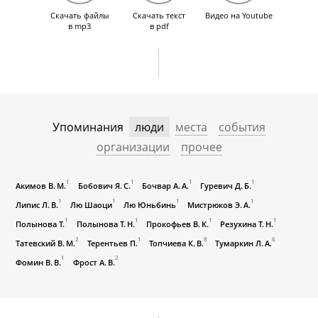
Скачать файлы
Скачать текст
Видео на Youtube
в mp3
в pdf
Упоминания
люди
места
события
организации
прочее
1
1
1
1
Акимов В. М.
Бобович Я. С.
Бочвар А. А.
Гуревич Д. Б.
1
1
1
1
Липис Л. В.
Лю Шаоци
Лю Юньбинь
Мистрюков Э. А.
1
1
1
1
Полынова Т.
Полынова Т. Н.
Прокофьев В. К.
Резухина Т. Н.
2
1
8
6
Татевский В. М.
Терентьев П.
Топчиева К. В.
Тумаркин Л. А.
1
2
Фомин В. В.
Фрост А. В.