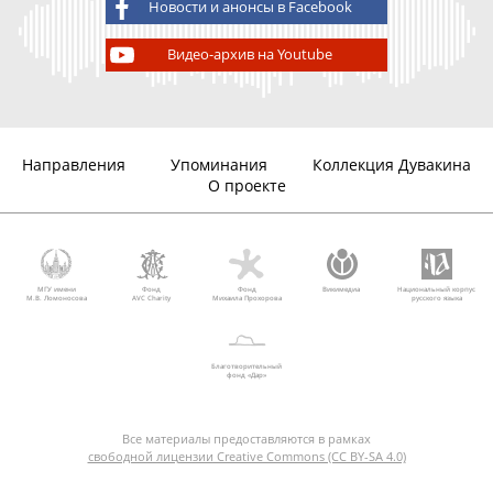
Новости и анонсы в Facebook
Видео-архив на Youtube
Направления
Упоминания
Коллекция Дувакина
О проекте
МГУ имени
Фонд
Фонд
Викимедиа
Национальный корпус
М.В. Ломоносова
AVC Charity
Михаила Прохорова
русского языка
Благотворительный
фонд «Дар»
Все материалы предоставляются в рамках
свободной лицензии Creative Commons (CC BY-SA 4.0)