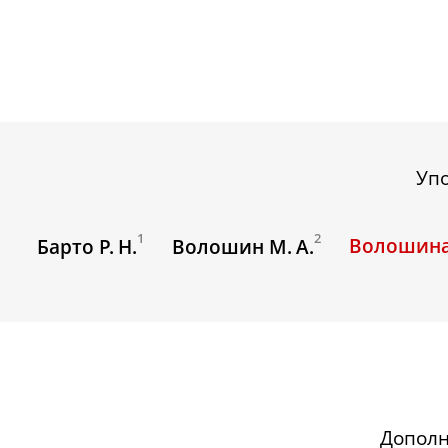
Уп
1
2
Волошина 
Барто Р. Н.
Волошин М. А.
Допол