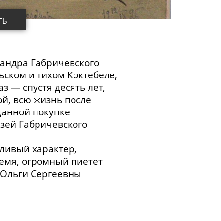
ТЬ
сандра Габричевского
ском и тихом Коктебеле,
раз
—
спустя десять лет,
й, всю жизнь после
данной покупке
узей Габричевского
ливый характер,
ремя, огромный пиетет
 Ольги Сергеевны