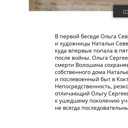
В первой беседе
Ольга Сев
и художницы Натальи Севе
куда впервые попала в пят
после войны. Ольга Серге
смерти Волошина сохраняв
собственного дома Наталье
и послевоенный быт в Кок
Непосредственность, резк
отличающий Ольгу Сергеевн
к ушедшему поколению уче
не всегда последовательны