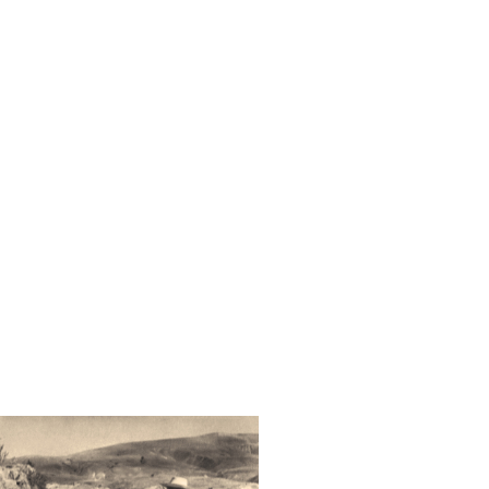
ссора Персикова у М. А.
рцовой с М. А. Волошиным,
 времяпрепровождении О.
ных жителей Крыма в
1940-е
.
 С. Северцевой
иной. Начало занятий
аевой в доме