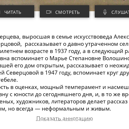
ЧИТАТЬ
СМОТРЕТЬ
СЛУША
ерцева, выросшая в семье искусствоведа Алек
рцовой, рассказывает о давно утраченном сель
илетнем возрасте в 1937 году, а в следующий 
евна вспоминает о Марье Степановне Волошино
шей его дом открытым, рассказывает о неожи
й Северцовой в 1947 году, вспоминает круг др
тебеле
.
ость в оценках, мощный темперамент и насмеш
у с юности до сегодняшнего дня, и, в то же в
ных, художников, литераторов делает рассказ
м, но всегда
—
неформальным и живым.
Показать аннотацию