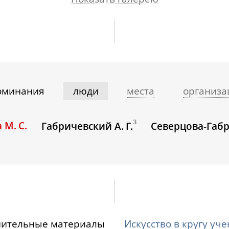
оминания
люди
места
организа
3
М. С.
Габричевский А. Г.
Северцова-Габр
нительные материалы
Искусство в кругу уч