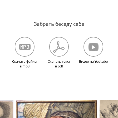
ческого музея. А. Н. Северцов – прототип профе
х».
Знакомство А. Г. Габричевского и Н. А. Севе
Забрать беседу себе
ль. О ГАХН. О нынешнем состоянии Коктебеля.
О
нии в юности в Коктебеле. О выселении корен
битателях.
Приезд в Крым Н. А. Северцовой и О.
а в Коктебеле в 1947 г. О помощи М. С. Волош
ой.
О деле ГАХН. О периоде жизни Марины Цвет
Скачать файлы
Скачать текст
Видео на Youtube
в mp3
в pdf