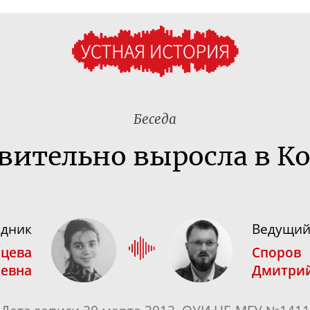
Беседа
вительно выросла в К
едник
Ведущи
рцева
Споров
еевна
Дмитрий