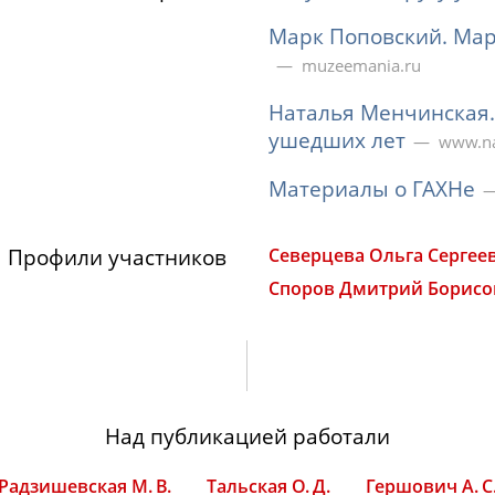
Марк Поповский. Ма
muzeemania.ru
Наталья Менчинская. 
ушедших лет
www.na
Материалы о ГАХНе
Профили участников
Северцева Ольга Сергее
Споров Дмитрий Борисо
Над публикацией работали
Радзишевская М. В.
Тальская О. Д.
Гершович А. С