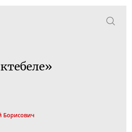
октебеле»
й
 Борисович