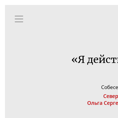
«Я дейст
Собес
Севе
Ольга Серг