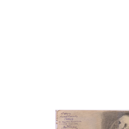
Квартира в здании Зоологи
Булгакова в «Роковых яйца
начало поездок в Коктебе
С. Северцевой и ее компа
О Доме творчества и его о
и неожиданная покупка дом
живописью Н. А. Северцов
Габричевских.