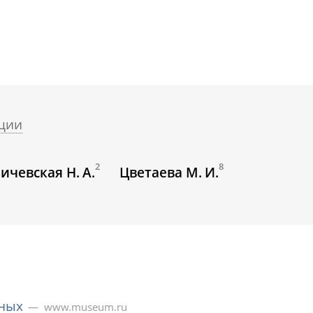
ции
2
8
ичевская Н. А.
Цветаева М. И.
еных
www.museum.ru