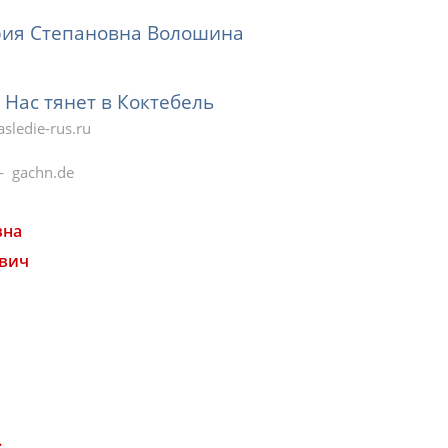
рия Степановна Волошина
Нас тянет в Коктебель
sledie-rus.ru
gachn.de
вна
вич
.