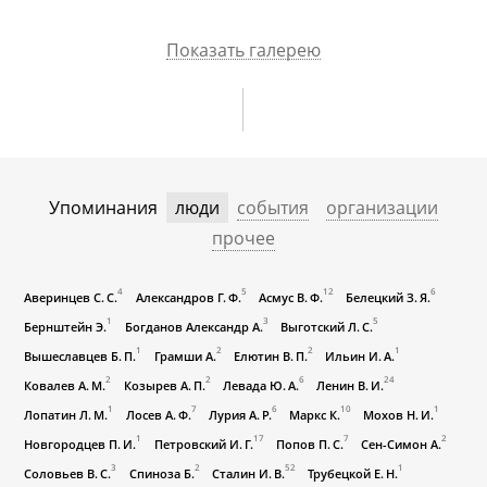
Показать галерею
Упоминания
люди
события
организации
прочее
4
5
12
6
Аверинцев С. С.
Александров Г. Ф.
Асмус В. Ф.
Белецкий З. Я.
1
3
5
Бернштейн Э.
Богданов Александр А.
Выготский Л. С.
1
2
2
1
Вышеславцев Б. П.
Грамши А.
Елютин В. П.
Ильин И. А.
2
2
6
24
Ковалев А. М.
Козырев А. П.
Левада Ю. А.
Ленин В. И.
1
7
6
10
1
Лопатин Л. М.
Лосев А. Ф.
Лурия А. Р.
Маркс К.
Мохов Н. И.
1
17
7
2
Новгородцев П. И.
Петровский И. Г.
Попов П. С.
Сен-Симон А.
3
2
52
1
Соловьев В. С.
Спиноза Б.
Сталин И. В.
Трубецкой Е. Н.