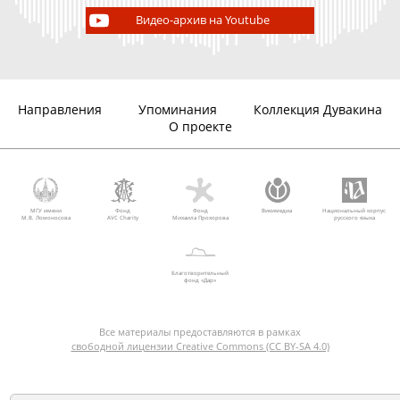
Видео-архив на Youtube
Направления
Упоминания
Коллекция Дувакина
О проекте
МГУ имени
Фонд
Фонд
Викимедиа
Национальный корпус
М.В. Ломоносова
AVC Charity
Михаила Прохорова
русского языка
Благотворительный
фонд «Дар»
Все материалы предоставляются в рамках
свободной лицензии Creative Commons (CC BY-SA 4.0)