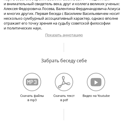
и внимательный свидетель века, друг и коллега великих ученых:
Алексея Федоровича Лосева, Валентина Фердинандовича Асмуса
и многих других. Первая беседа с Василием Васильевичем носит
несколько сумбурный ассоциативный характер, однако вполне
отражает его точку зрения на судьбу советской философии
и политических наук.
Показать аннотацию
Интерес к истории философии. Политология в СССР в виде истории
партии. История философского факультета МГУ. Создание кафедры
Забрать беседу себе
научного коммунизма. Дублирование предмета и теоретических
оснований. О русской философии. Об ошибке Н.С. Хрущева
и развитом социализме. Критика марксистской диалектики.
О работах А.А. Богданова. О русских философах
и дореволюционных кафедрах философии. Отделение психологии.
О советской философии. О праве на национальную философию.
Философия и религия.
Скачать файлы
Скачать текст
Видео на Youtube
в mp3
в pdf