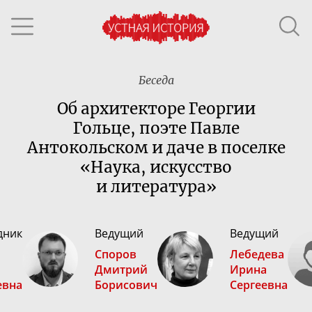
Беседа
Об архитекторе Георгии
Гольце, поэте Павле
Антокольском и даче в поселке
«Наука, искусство
и литература»
дник
Ведущий
Ведущий
Споров
Лебедева
Дмитрий
Ирина
евна
Борисович
Сергеевна