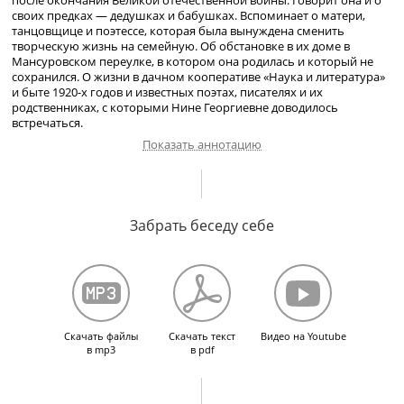
после окончания Великой отечественной войны. Говорит она и о
своих предках — дедушках и бабушках. Вспоминает о матери,
танцовщице и поэтессе, которая была вынуждена сменить
творческую жизнь на семейную. Об обстановке в их доме в
Мансуровском переулке, в котором она родилась и который не
сохранился. О жизни в дачном кооперативе «Наука и литература»
и быте
1920-х
годов и известных поэтах, писателях и их
родственниках, с которыми Нине Георгиевне доводилось
встречаться.
Показать аннотацию
Беседа с Никой Георгиевной Гольц начинается с рассказа об ее
отце – архитекторе Г.П. Гольце, и матери – танцовщице-
Забрать беседу себе
любительнице и поэтессе Г.П. Щегловой, отказавшейся
от творчества в пользу семьи. О доме в Мансуровском переулке,
в котором жила ее семья до ареста тети (1938). О бабушке
со стороны мамы – воспитаннице Института благородных девиц,
революционерке. Об убийстве отца, о его двух реализованных
проектах.
О получении загородного участка в поселке «Наука
и литература» и строительстве дачи. Об аресте тети –
Катерины
Скачать файлы
Скачать текст
Видео на Youtube
Павловны Гольц,
физиолога из ВИЭМ, подруги жены Ежова.
в mp3
в pdf
О возвращении тети из лагеря и ее скорой смерти.
Об эвакуации
в Башкирию с художественной школой и отъезде в Чимкент.
О
соседях по даче, друзьях семьи и круге своего детского