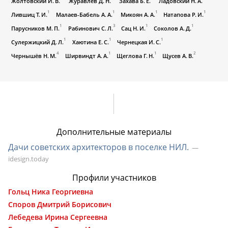
Жолтовский И. В.
Журавлев Д. Н.
Захава Б. Е.
Ладовский Н. А.
1
1
1
1
Лившиц Т. И.
Малаев-Бабель А. А.
Микоян А. А.
Натапова Р. И.
1
3
1
1
Парусников М. П.
Рабинович С. Л.
Сац Н. И.
Соколов А. Д.
1
1
1
Сулержицкий Д. Л.
Хаютина Е. С.
Чернецкая И. С.
4
1
1
2
Чернышёв Н. М.
Ширвиндт А. А.
Щеглова Г. Н.
Щусев А. В.
Дополнительные материалы
Дачи советских архитекторов в поселке НИЛ.
idesign.today
Профили участников
Гольц Ника Георгиевна
Споров Дмитрий Борисович
Лебедева Ирина Сергеевна