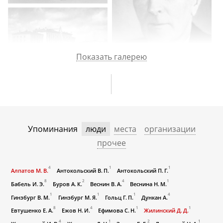
Показать галерею
Упоминания
люди
места
организации
прочее
4
1
1
Алпатов М. В.
Антокольский В. П.
Антокольский П. Г.
8
2
4
1
Бабель И. Э.
Буров А. К.
Веснин В. А.
Веснина Н. М.
1
1
1
4
Гинзбург В. М.
Гинзбург М. Я.
Гольц Г. П.
Дункан А.
8
4
1
1
Евтушенко Е. А.
Ежов Н. И.
Ефимова С. Н.
Жилинский Д. Д.
4
1
2
1