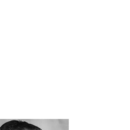
в 1970 году. Экспедиции
йка. О ведении дневника.
ст впечатлений.
и к распаду СССР.
ГУ. Коллеги и учителя: В.
, В. А. Ковда, Е. М.
ие историей.