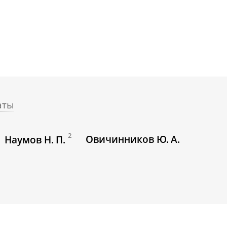
аты
2
Овичинников Ю. А.
Наумов Н. П.