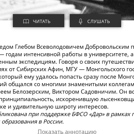
ЧИТАТЬ
СЛУШАТЬ
ведом Глебом Всеволодовичем Добровольским 
— годам интенсивной работы в университете, 
енным экспедициям. Говоря о своих путешеств
иях от Сибирских Афин, МГУ — Монгольского го
который ему удалось попасть сразу после Монг
кий общался со многими знаменитыми коллега
реем Белозерским, Виктором Садовничим. Он 
 принципиальность, искоренившую лысенковщи
ке и удивительную широту интересов.
убликована при поддержке БФСО «Дар» в рамках
образования в России.
Показать аннотацию