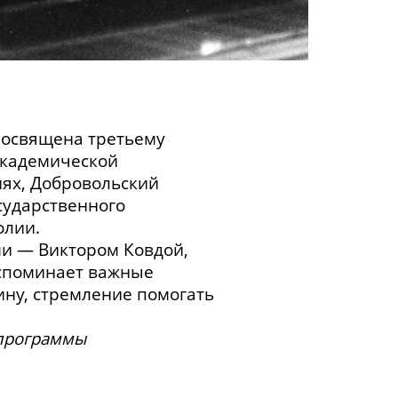
посвящена третьему
академической
иях, Добровольский
сударственного
олии.
ми — Виктором Ковдой,
вспоминает важные
ну, стремление помогать
 программы