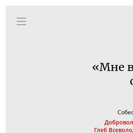
«Мне в
Собе
Добровол
Глеб Всевол