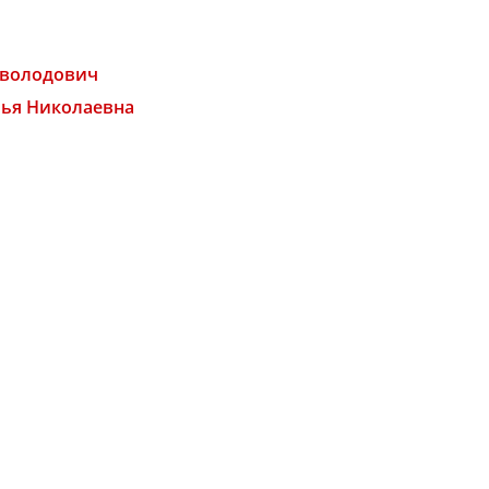
еволодович
лья Николаевна