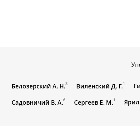
Уп
3
1
Г
Белозерский А. Н.
Виленский Д. Г.
6
1
Ярил
Садовничий В. А.
Сергеев Е. М.