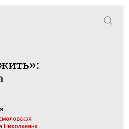
 жить»:
а
я
смоловская
я Николаевна