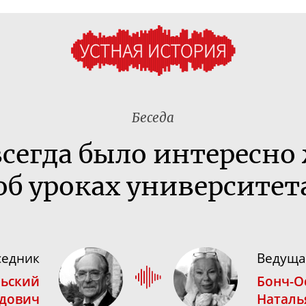
Беседа
сегда было интересно
об уроках университет
седник
Ведуща
ьский
Бонч-О
одович
Наталь