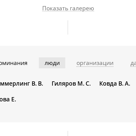
Показать галерею
оминания
люди
организации
д
еммерлинг В. В.
Гиляров М. С.
Ковда В. А.
ова Е.