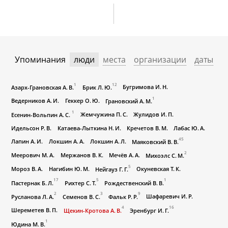
Упоминания
люди
места
организации
даты
1
12
Бугримова И. Н.
Азарх-Грановская А. В.
Брик Л. Ю.
1
Ведерников А. И.
Геккер О. Ю.
Грановский А. М.
1
Жемчужина П. С.
Жулидов И. П.
Есенин-Вольпин А. С.
Идельсон Р. В.
Катаева-Лыткина Н. И.
Кречетов В. М.
Лабас Ю. А.
45
Лапин А. И.
Локшин А. А.
Локшин А. Л.
Маяковский В. В.
2
Меерович М. А.
Мержанов В. К.
Мечёв А. А.
Михоэлс С. М.
5
Мороз В. А.
Нагибин Ю. М.
Окуневская Т. К.
Нейгауз Г. Г.
17
5
1
Пастернак Б. Л.
Рихтер С. Т.
Рождественский В. В.
2
3
9
Шафаревич И. Р.
Русланова Л. А.
Семенов В. С.
Фальк Р. Р.
4
16
Шереметев В. П.
Щекин-Кротова А. В.
Эренбург И. Г.
1
Юдина М. В.