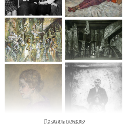
Ожидание приговора в «Бутырках». Озерлаг, состав заключенных.
Особенности поведения блатных и бывших партийцев. Лесоповал
и поведение конвоя. Л. А. Русланова. Подруги П. С. Жемчужины
Сара Соломоновна и Любовь Соломоновна. Помощь Ю. М.
Нагибина, освобождение из лагеря. Поведение «монашенок»
(верующих крестьянок) при освобождении.
desiderata-auction
Показать галерею