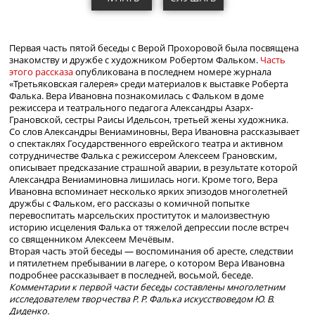
Первая часть пятой беседы с Верой Прохоровой была посвящена
знакомству и дружбе с художником Робертом Фальком.
Часть
этого рассказа
опубликована в последнем номере журнала
«Третьяковская галерея» среди материалов к выставке Роберта
Фалька. Вера Ивановна познакомилась с Фальком в доме
режиссера и театрального педагога Александры
Азарх-
Грановской
, сестры Раисы Идельсон, третьей жены художника.
Со слов Александры Вениаминовны, Вера Ивановна рассказывает
о спектаклях Государственного еврейского театра и активном
сотрудничестве Фалька с режиссером Алексеем Грановским,
описывает предсказание страшной аварии, в результате которой
Александра Вениаминовна лишилась ноги. Кроме того, Вера
Ивановна вспоминает несколько ярких эпизодов многолетней
дружбы с Фальком, его рассказы о комичной попытке
перевоспитать марсельских проституток и малоизвестную
историю исцеления Фалька от тяжелой депрессии после встреч
со священником Алексеем Мечёвым.
Вторая часть этой беседы
—
воспоминания об аресте, следствии
и пятилетнем пребывании в лагере, о котором Вера Ивановна
подробнее рассказывает в последней, восьмой, беседе.
Комментарии к первой части беседы составлены многолетним
исследователем творчества Р. Р. Фалька искусствоведом Ю. В.
Диденко.