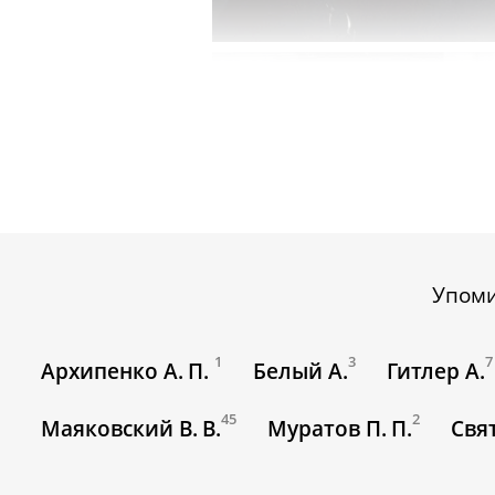
Упом
1
3
7
Архипенко А. П.
Белый А.
Гитлер А.
45
2
Маяковский В. В.
Муратов П. П.
Свя