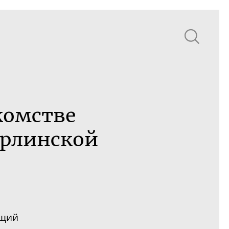
комстве
ерлинской
щий