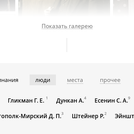
Показать галерею
инания
люди
места
прочее
1
4
9
Гликман Г. Е.
Дункан А.
Есенин С. А.
3
2
тополк-Мирский Д. П.
Штейнер Р.
Эйншт