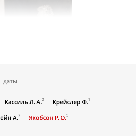
даты
2
1
Кассиль Л. А.
Крейслер Ф.
7
5
ейн А.
Якобсон Р. О.