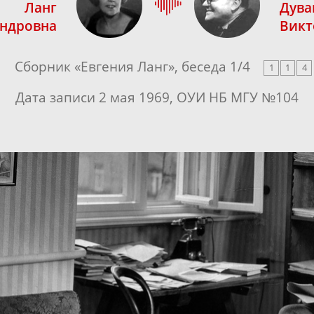
Ланг
Дува
андровна
Викт
Сборник «
Евгения Ланг
», беседа
1
/
4
1
1
4
Дата записи 2 мая 1969, ОУИ НБ МГУ №104