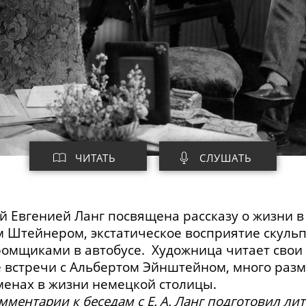
ЧИТАТЬ
СЛУШАТЬ
ей Евгенией Ланг посвящена рассказу о жизни 
ом Штейнером, экстатическое восприятие скуль
ромщиками в автобусе. Художница читает свои
 встречи с Альбертом Эйнштейном, много раз
менах в жизни немецкой столицы.
мментарии к беседам с Е. А. Ланг подготовил л