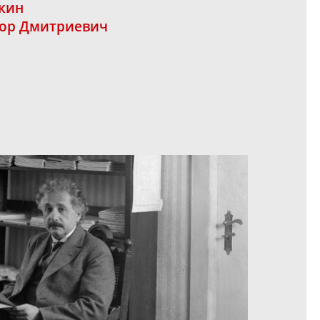
кин
ор Дмитриевич