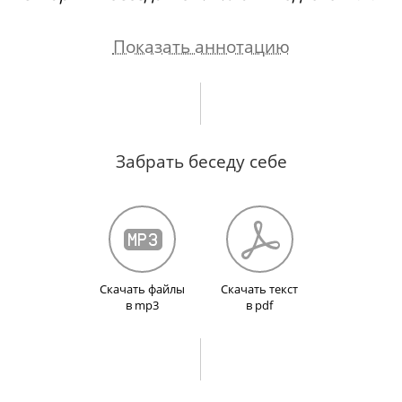
Показать аннотацию
к проблеме бессмертия и к теории Альберта Эй
ейнером после его лекции. Случай на выставке
Забрать беседу себе
к эмоционального рисования в частной художе
и его дочерью. В гостях у Эйнштейна. Атмосфе
я опасности. Знакомство с С.А. Есениным и А.
 Маяковском и бессмертии. Концерт скрипача Ф
ром и его шайкой. Отъезд в Италию.
Скачать файлы
Скачать текст
в mp3
в pdf