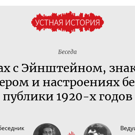
Беседа
дах с Эйнштейном, зна
ером и настроениях б
публики
1920-х
годов
беседник
Веду