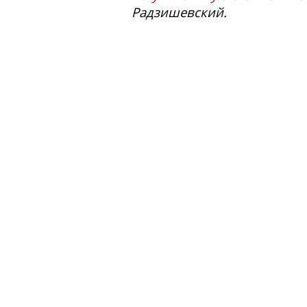
Радзишевский.
Интерес В.В. Маяковского 
с философом Рудольфом Шт
Архипенко в Берлине. Уро
Знакомство с Эйнштейном 
предчувствие надвигающейс
Разговоры с Эйнштейном о
в ночном автобусе с Гитле