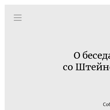
О бесе
со Штейн
Со