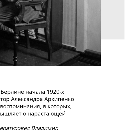
в Берлине начала
1920-х
птор Александра Архипенко
 воспоминания, в которых,
мышляет о нарастающей
итературовед Владимир