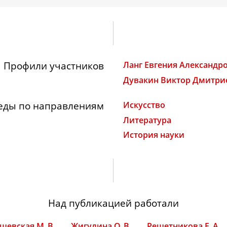
Профили участников
Ланг Евгения Александр
Дувакин Виктор Дмитри
еды по направлениям
Искусство
Литература
История науки
Над публикацией работали
шевская М. В.
Жигулина О. В.
Решетникова Е. А.