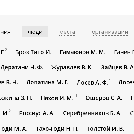
ния
люди
места
организации
2
Броз Тито И.
Гамаюнов М. М.
Гачев Г
Г.
Дератани Н. Ф.
Журавлев В. К.
Зайцев В. А
7
в В. Н.
Лопатина М. Г.
Лосев
Лосев А. Ф.
1
зкина З. Н.
Ошеров С. А.
П
Нахов И. М.
2
Россиус А. А.
Серебренников Б. А.
. И.
С
Годи М. А.
Тахо-Годи Н. П.
Толстой И. В.