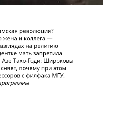
 хамская революция?
о жена и коллега —
 взглядах на религию
удентке мать запретила
а Азе
Тахо-Годи
: Широковы
сняет, почему при этом
ессоров с филфака МГУ.
 программы
ва к «русскости» в начале