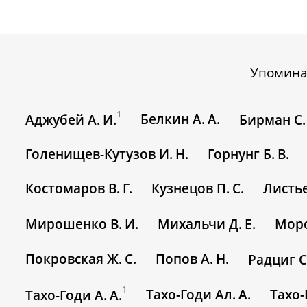
Упомина
1
Белкин А. А.
Аджубей А. И.
Бирман С. 
Голенищев-Кутузов И. Н.
Горнунг Б. В.
Костомаров В. Г.
Кузнецов П. С.
Листье
Мирошенко В. И.
Михальчи Д. Е.
Моро
Покровская Ж. С.
Попов А. Н.
Радциг С
1
Тахо-Годи Ал. А.
Тахо-
Тахо-Годи А. А.