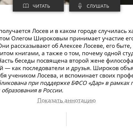
ЧИТАТЬ
СЛУШАТЬ
получается Лосев и в каком городе случилась
истом Олегом Широковым принимает участие ег
ни рассказывают об Алексее Лосеве, его быте,
битом книгами, а также о том, почему одной ст
 Часть беседы посвящена второй жене философ
й — как последователи и друзья. Широков объя
ебя учеником Лосева, и вспоминает своих проф
убликована при поддержке БФСО «Дар» в рамках
образования в России.
Показать аннотацию
я в русском шовинизме; об отношении государст