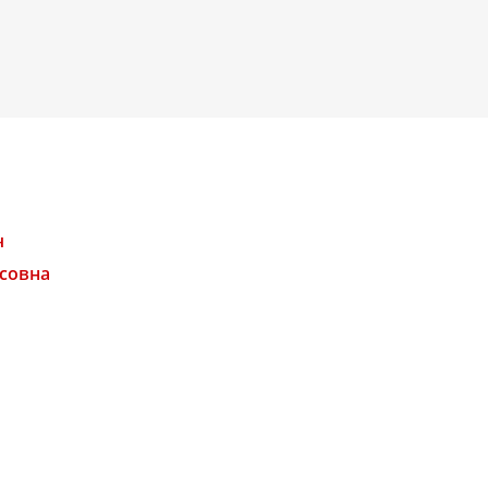
ч
совна