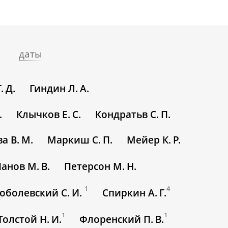
даты
. Д.
Гиндин Л. А.
.
Клычков Е. С.
Кондратьв С. П.
а В. М.
Маркиш С. П.
Мейер К. Р.
анов М. В.
Петерсон М. Н.
1
4
оболевский С. И.
Спиркин А. Г.
1
1
Толстой Н. И.
Флоренский П. В.