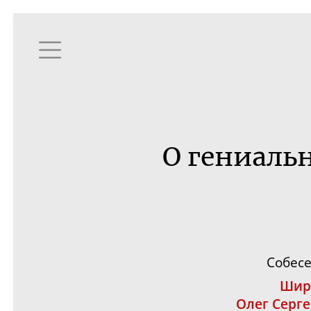
О гениаль
Собес
Шир
Олег Серг