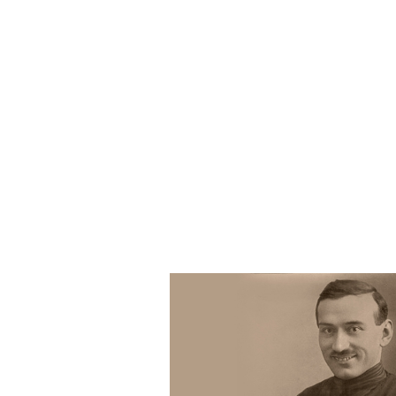
1930-х
годов. Об А. А.
Тахо-
Многолетние дружеские отн
Годи
. О недопуске А. Ф. Л
количества «учеников» Лос
интерес к мнению молодежи
астрономией. О сближении 
А. Ф. Лосева и А. А.
Тахо-Го
к музыке; продолжение его
и В. М. Лосевых. Размышле
Флёровы, Флоренские. Об о
Об укладе жизни А. Ф. Лосев
у А. Г. Спиркина. О стиле
Воспоминания О. С. Широков
Попове, С. И. Соболевском, 
и других. Аспирантура тог
условия жизни современных
Гачев и другие. О поступл
в послевоенное время;
сту