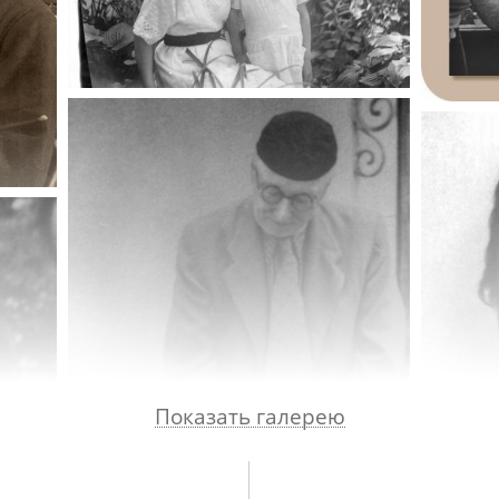
оспоминаний об однокурсниках. О походах в т
енческие годы. О споре О. С. Широкова с В. Н.
Показать галерею