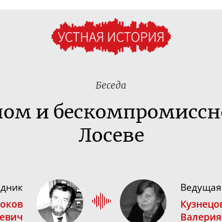
Беседа
ном и бескомпромиссн
Лосеве
едник
Ведущая
оков
Кузнецо
еевич
Валерия