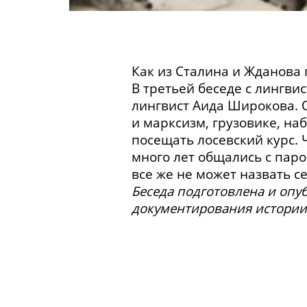
Как из Сталина и Жданова 
В третьей беседе с лингв
лингвист Аида Широкова. О
и марксизм, грузовике, на
посещать лосевский курс.
много лет общались с паро
все же не может назвать с
Беседа подготовлена и оп
документирования истории 
Об А. Ф. Лосеве: обвинени