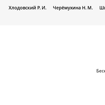
Хлодовский Р. И.
Черёмухина Н. М.
Ши
Бес