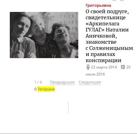
Григорьевна
О своей подруге,
свидетельнице
«Архипелага
ГУЛАГ» Наталии
Аничковой,
знакомстве
с Солженицыным
и правилах
конспирации
22 марта 2014
20
июля 2016
1
/
6
Предыдущее
Следующее
В
Тегеране