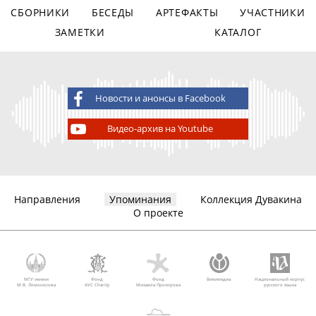
СБОРНИКИ
БЕСЕДЫ
АРТЕФАКТЫ
УЧАСТНИКИ
ЗАМЕТКИ
КАТАЛОГ
Новости и анонсы в Facebook
Видео-архив на Youtube
Направления
Упоминания
Коллекция Дувакина
О проекте
МГУ имени
Фонд
Фонд
Викимедиа
Национальный корпус
М.В. Ломоносова
AVC Charity
Михаила Прохорова
русского языка