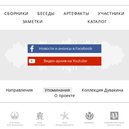
СБОРНИКИ
БЕСЕДЫ
АРТЕФАКТЫ
УЧАСТНИКИ
ЗАМЕТКИ
КАТАЛОГ
Новости и анонсы в Facebook
Видео-архив на Youtube
Направления
Упоминания
Коллекция Дувакина
О проекте
МГУ имени
Фонд
Фонд
Викимедиа
Национальный корпус
М.В. Ломоносова
AVC Charity
Михаила Прохорова
русского языка