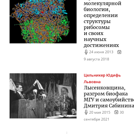
молекулярной
биологии,
определении
структуры
рибосомы
и своих
научных
достижениях
24 июня 2013
9 августа 2018
Цельникер
Юдифь
Львовна
Лысенковщина,
разгром биофака
МГУ и самоубийств
Дмитрия Сабинин
20 мая 2015
30
сентября 2021