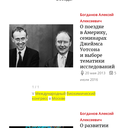
Богданов
Алексей
Алексеевич
О поездке
в Америку,
семинарах
Джеймса
Уотсона
и выборе
тематики
исследований
20 мая 2013
5
июля 2016
1
/
1
V
Международный
биохимический
конгресс
в
Москве
Богданов
Алексей
Алексеевич
О развитии