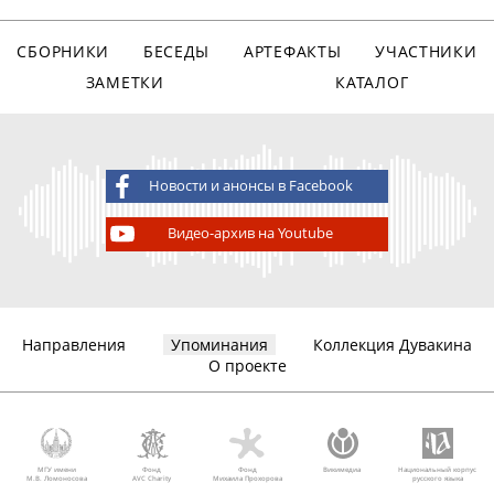
СБОРНИКИ
БЕСЕДЫ
АРТЕФАКТЫ
УЧАСТНИКИ
ЗАМЕТКИ
КАТАЛОГ
Новости и анонсы в Facebook
Видео-архив на Youtube
Направления
Упоминания
Коллекция Дувакина
О проекте
МГУ имени
Фонд
Фонд
Викимедиа
Национальный корпус
М.В. Ломоносова
AVC Charity
Михаила Прохорова
русского языка