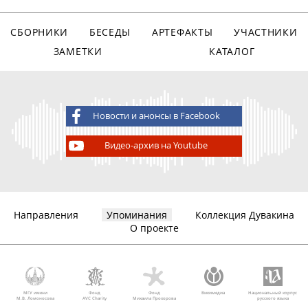
СБОРНИКИ
БЕСЕДЫ
АРТЕФАКТЫ
УЧАСТНИКИ
ЗАМЕТКИ
КАТАЛОГ
Новости и анонсы в Facebook
Видео-архив на Youtube
Направления
Упоминания
Коллекция Дувакина
О проекте
МГУ имени
Фонд
Фонд
Викимедиа
Национальный корпус
М.В. Ломоносова
AVC Charity
Михаила Прохорова
русского языка