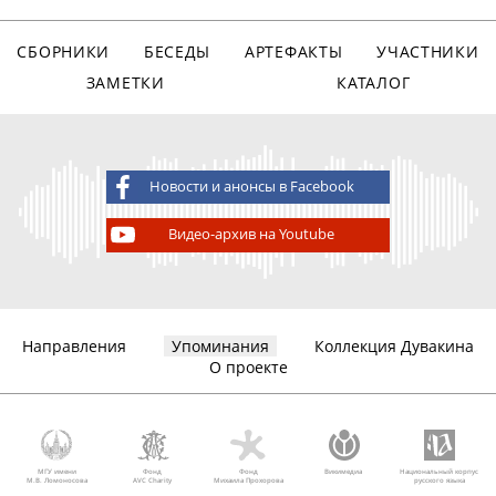
СБОРНИКИ
БЕСЕДЫ
АРТЕФАКТЫ
УЧАСТНИКИ
ЗАМЕТКИ
КАТАЛОГ
Новости и анонсы в Facebook
Видео-архив на Youtube
Направления
Упоминания
Коллекция Дувакина
О проекте
МГУ имени
Фонд
Фонд
Викимедиа
Национальный корпус
М.В. Ломоносова
AVC Charity
Михаила Прохорова
русского языка