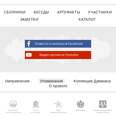
СБОРНИКИ
БЕСЕДЫ
АРТЕФАКТЫ
УЧАСТНИКИ
ЗАМЕТКИ
КАТАЛОГ
Новости и анонсы в Facebook
Видео-архив на Youtube
Направления
Упоминания
Коллекция Дувакина
О проекте
МГУ имени
Фонд
Фонд
Викимедиа
Национальный корпус
М.В. Ломоносова
AVC Charity
Михаила Прохорова
русского языка