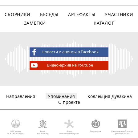
СБОРНИКИ
БЕСЕДЫ
АРТЕФАКТЫ
УЧАСТНИКИ
ЗАМЕТКИ
КАТАЛОГ
Новости и анонсы в Facebook
Видео-архив на Youtube
Направления
Упоминания
Коллекция Дувакина
О проекте
МГУ имени
Фонд
Фонд
Викимедиа
Национальный корпус
М.В. Ломоносова
AVC Charity
Михаила Прохорова
русского языка