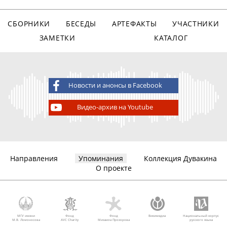
СБОРНИКИ
БЕСЕДЫ
АРТЕФАКТЫ
УЧАСТНИКИ
ЗАМЕТКИ
КАТАЛОГ
Новости и анонсы в Facebook
Видео-архив на Youtube
Направления
Упоминания
Коллекция Дувакина
О проекте
МГУ имени
Фонд
Фонд
Викимедиа
Национальный корпус
М.В. Ломоносова
AVC Charity
Михаила Прохорова
русского языка