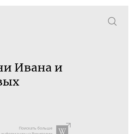
ни Ивана и
вых
Поискать больше
информации на Википедии