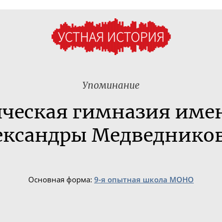
Упоминание
ическая гимназия име
ександры Медведнико
Основная форма:
9-я опытная школа МОНО