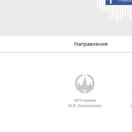
Направления
МГУ имени
М.В. Ломоносова