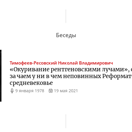
Беседы
Тимофеев-Ресовский
Николай Владимирович
«Окуривание рентгеновскими лучами», 
за чаем у ни в чем неповинных Реформат
средневековье
9 января 1978
19 мая 2021