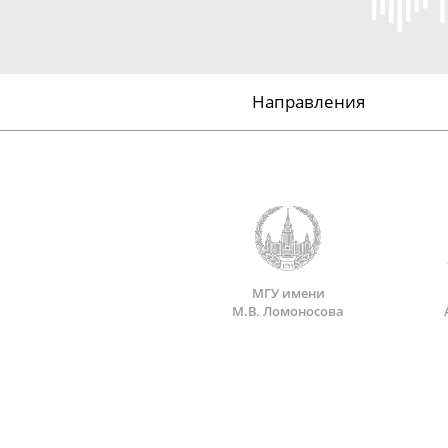
Направления
МГУ имени
М.В. Ломоносова