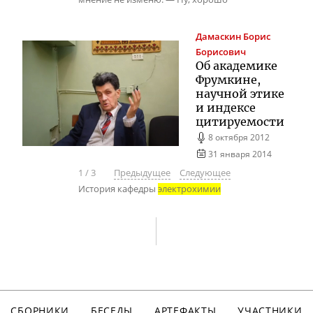
Дамаскин
Борис
Борисович
Об академике
Фрумкине,
научной этике
и индексе
цитируемости
8 октября 2012
31 января 2014
1
/
3
Предыдущее
Следующее
История кафедры
электрохимии
СБОРНИКИ
БЕСЕДЫ
АРТЕФАКТЫ
УЧАСТНИКИ