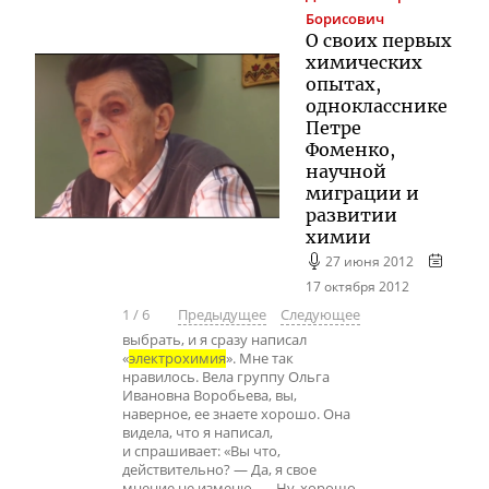
Борисович
О своих первых
химических
опытах,
однокласснике
Петре
Фоменко,
научной
миграции и
развитии
химии
27 июня 2012
17 октября 2012
1
/
6
Предыдущее
Следующее
выбрать, и я сразу написал
«
электрохимия
». Мне так
нравилось. Вела группу Ольга
Ивановна Воробьева, вы,
наверное, ее знаете хорошо. Она
видела, что я написал,
и спрашивает: «Вы что,
действительно? — Да, я свое
мнение не изменю. — Ну, хорошо