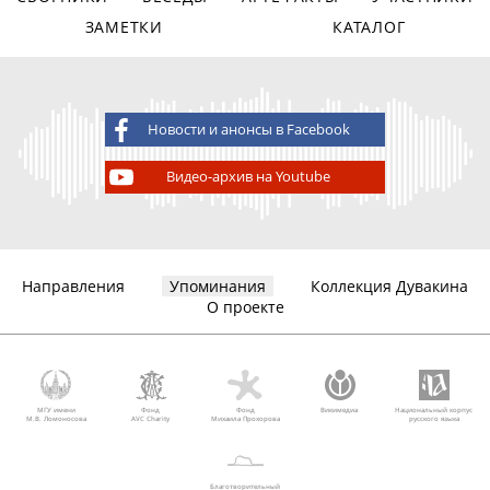
ЗАМЕТКИ
КАТАЛОГ
Новости и анонсы в Facebook
Видео-архив на Youtube
Направления
Упоминания
Коллекция Дувакина
О проекте
МГУ имени
Фонд
Фонд
Викимедиа
Национальный корпус
М.В. Ломоносова
AVC Charity
Михаила Прохорова
русского языка
Благотворительный