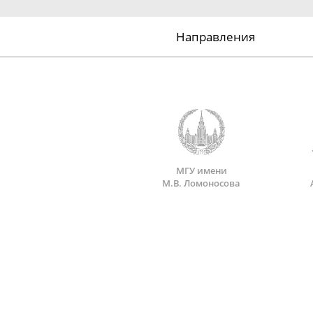
Направления
МГУ имени
М.В. Ломоносова