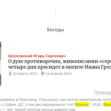
Беседы
Шелковский
Игорь Сергеевич
О духе противоречия, живописании «серо
четыре дня просидел в могиле Ивана Гро
22 марта 2013
14 апреля 2014
Предыд
ировать в Новгород. Поскольку там полно памятников, кот
 с Софии. Д.С.:А вы реставрировали что?
Фрески
?.. И.Ш.:
Фре
сть — нет, зимой иногда иконы давали нам