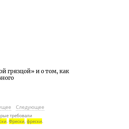
й грязцой» и о том, как
зного
ущее
Следующее
орые требовали
ски
.
Фрески
,
фрески
.