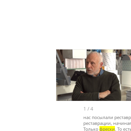
1
/
4
нас посылали реставр
реставрации, начиная
Только
фрески
. То е