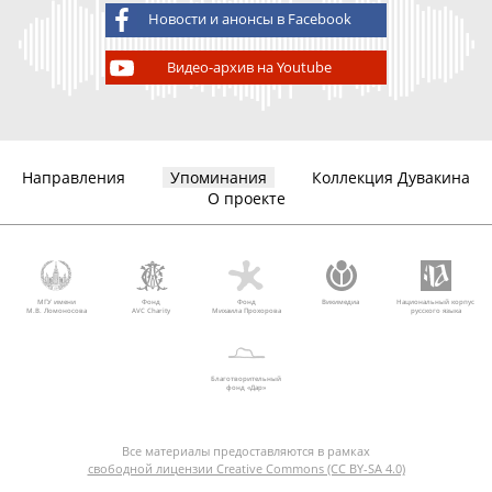
Новости и анонсы в Facebook
Видео-архив на Youtube
Направления
Упоминания
Коллекция Дувакина
О проекте
МГУ имени
Фонд
Фонд
Викимедиа
Национальный корпус
М.В. Ломоносова
AVC Charity
Михаила Прохорова
русского языка
Благотворительный
фонд «Дар»
Все материалы предоставляются в рамках
свободной лицензии Creative Commons (CC BY-SA 4.0)