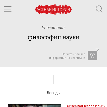
Упоминание
философия науки
Поискать больше
информации на Википедии
Беседы
Ойзерман
Теодор Ильич