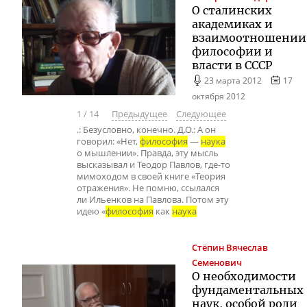
О сталинских
академиках и
взаимоотношении
философии и
власти в СССР
23 марта 2012
17
октября 2012
1
/
14
Предыдущее
Следующее
.: Безусловно, конечно. Д.О.: А он
говорил: «Нет,
философия
—
наука
о мышлении». Правда, эту мысль
высказывал и Теодор Павлов, где-то
мимоходом в своей книге «Теория
отражения». Не помню, ссылался
ли Ильенков на Павлова. Потом эту
идею «
философия
как
наука
Стёпин
Вячеслав
Семенович
О необходимости
фундаментальных
наук, особой роли