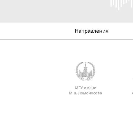
Направления
МГУ имени
М.В. Ломоносова