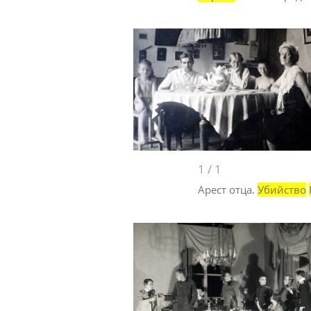
1
/
1
Арест отца.
Убийство