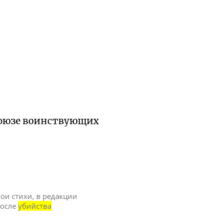
 Союзе воинствующих
вои стихи, в редакции
после
убийства