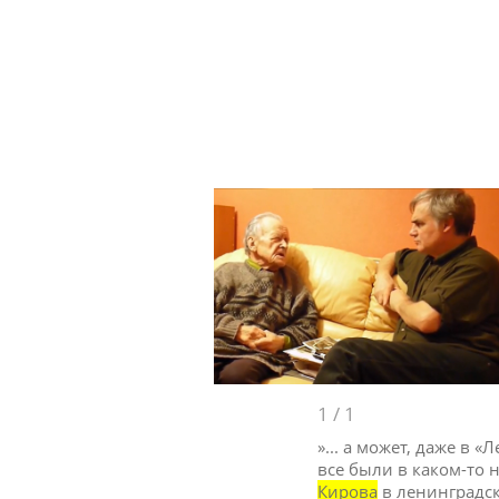
1
/
1
»... а может, даже в 
все были в каком-то 
Кирова
в ленинградск