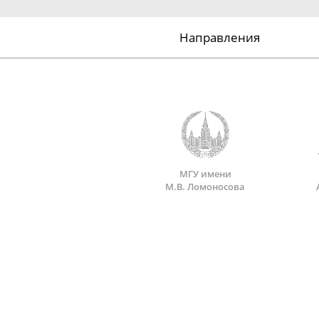
Направления
МГУ имени
М.В. Ломоносова