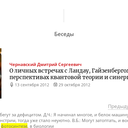
Беседы
Чернавский
Дмитрий Сергеевич
О личных встречах с Ландау, Гайзенберго
перспективах квантовой теории и синер
13 сентября 2012
29 октября 2012
Предыд
е бегут за дефицитом. Д.Ч.: Я начинал многое, и белок-машин
стрим, тогда уже стало неуютно. В.Б.: Могут затоптать, и во
в
фотосинтезе
, в биологии