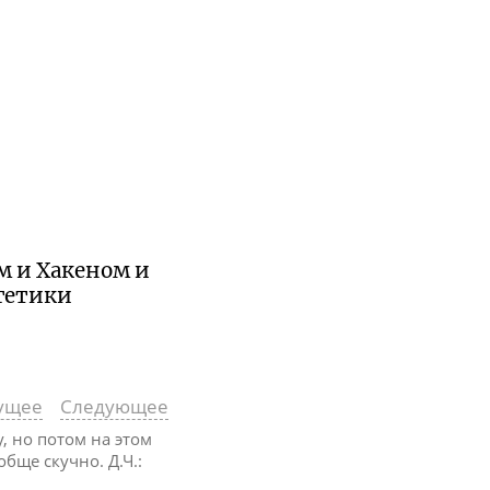
м и Хакеном и
гетики
ущее
Следующее
у, но потом на этом
обще скучно. Д.Ч.: