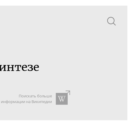
интезе
Поискать больше
информации на Википедии