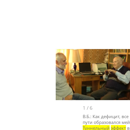
1
/
6
В.Б.: Как дефицит, вс
пути образовался мейн
Туннельный
эффект