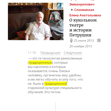
Эммануилович
Слонимская
Елена Анатольевна
О кукольном
театре
и истории
Петрушки
25 июня 2013
20 ноября 2013
1
/
15
Предыдущее
Следующее
— это те технологии ремесленные
(
традиционные
), которые
мы накопили и которые,
оказывается, очень близки
человеку, органичны ему, удобны,
и им легко обучить в силу того, что
не было в
традиционной
старинной культуре специального
обучения. Это потом