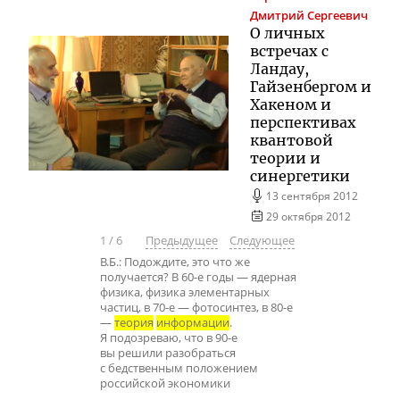
Дмитрий Сергеевич
О личных
встречах с
Ландау,
Гайзенбергом и
Хакеном и
перспективах
квантовой
теории и
синергетики
13 сентября 2012
29 октября 2012
1
/
6
Предыдущее
Следующее
В.Б.: Подождите, это что же
получается? В 60-е годы — ядерная
физика, физика элементарных
частиц, в 70-е — фотосинтез, в 80-е
—
теория
информации
.
Я подозреваю, что в 90-е
вы решили разобраться
с бедственным положением
российской экономики