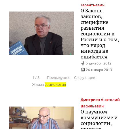
Терентьевич
О Законе
законов,
специфике
развития
социологии в
России и о том,
что народ
никогда не
ошибается
5 декабря 2012
24 января 2013
1
/
3
Предыдущее
Следующее
Живая
социология
Дмитриев
Анатолий
Васильевич
О научном
коммунизме и
социологии,
природе