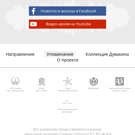
Новости и анонсы в Facebook
Видео-архив на Youtube
Направления
Упоминания
Коллекция Дувакина
О проекте
МГУ имени
Фонд
Фонд
Викимедиа
Национальный корпус
М.В. Ломоносова
AVC Charity
Михаила Прохорова
русского языка
Благотворительный
фонд «Дар»
Все материалы предоставляются в рамках
свободной лицензии Creative Commons (CC BY-SA 4.0)