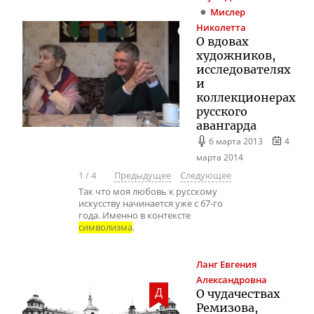
Мислер
Николетта
О вдовах
художников,
исследователях
и
коллекционерах
русского
авангарда
6 марта 2013
4
марта 2014
1
/
4
Предыдущее
Следующее
Так что моя любовь к русскому
искусству начинается уже с 67-го
года. Именно в контексте
символизма
.
Ланг
Евгения
Александровна
Д
О чудачествах
Ремизова,