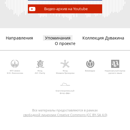
Видео-архив на Youtube
Направления
Упоминания
Коллекция Дувакина
О проекте
МГУ имени
Фонд
Фонд
Викимедиа
Национальный корпус
М.В. Ломоносова
AVC Charity
Михаила Прохорова
русского языка
Благотворительный
фонд «Дар»
Все материалы предоставляются в рамках
свободной лицензии Creative Commons (CC BY-SA 4.0)