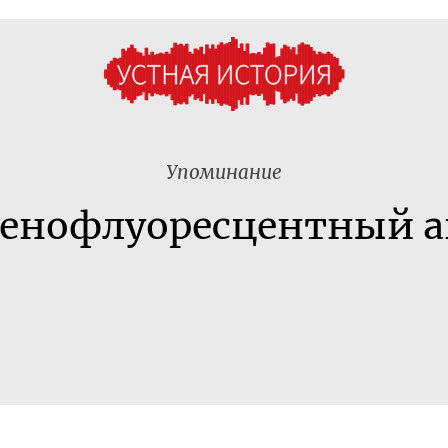
Упоминание
генофлуоресцентный а