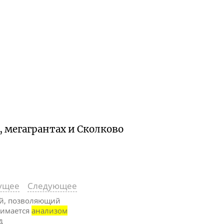
 мегагрантах и Сколково
ущее
Следующее
ий, позволяющий
нимается
анализом
д