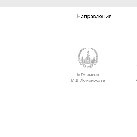
Направления
МГУ имени
М.В. Ломоносова