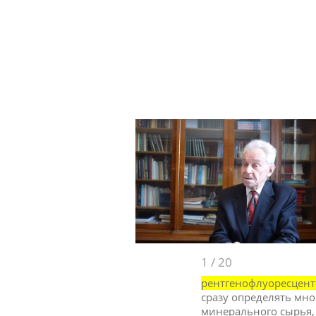
1
/
20
рентгенофлуоресцен
сразу определять мно
минерального сырья,