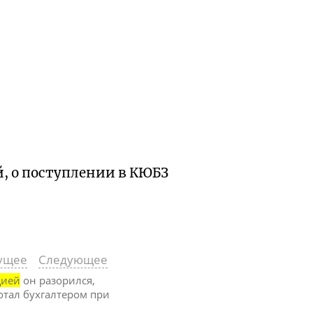
й, о поступлении в КЮБЗ
ущее
Следующее
цией
он разорился,
отал бухгалтером при