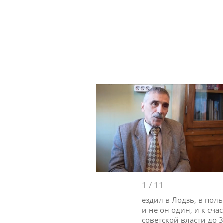
1
/
11
ездил в Лодзь, в пол
и не он один, и к счас
советской власти до 3