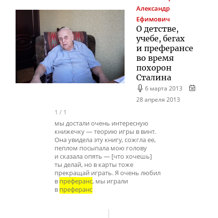
Александр
Ефимович
О детстве,
учебе, бегах
и преферансе
во время
похорон
Сталина
6 марта 2013
28 апреля 2013
1
/
1
мы достали очень интересную
книжечку — теорию игры в винт.
Она увидела эту книгу, сожгла ее,
пеплом посыпала мою голову
и сказала опять — [что хочешь]
ты делай, но в карты тоже
прекращай играть. Я очень любил
в
преферанс
, мы играли
в
преферанс