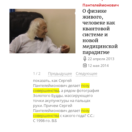
Пантелеймонович
О физике
живого,
человеке как
квантовой
системе и
новой
медицинской
парадигме
22 апреля 2013
12 мая 2014
1
/
2
Предыдущее
Следующее
показать, как Сергей
Пантелеймонович делает
позу
совершенства
, а рядом фотография
Золотого Будды, массирующего
точки акупунктуры на пальцах
руки. Причем Сергей
Пантелеймонович делает
позу
совершенства
с какого года? С.С.:
С 1998-го. В.Б