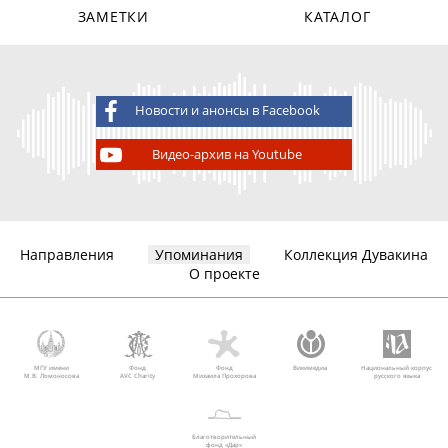
ЗАМЕТКИ
КАТАЛОГ
Новости и анонсы в Facebook
Видео-архив на Youtube
Направления
Упоминания
Коллекция Дувакина
О проекте
МГУ имени
Фонд
Фонд
Викимедиа
Национальный корпус
М.В. Ломоносова
AVC Charity
Михаила Прохорова
русского языка
Благотворительный
фонд «Дар»