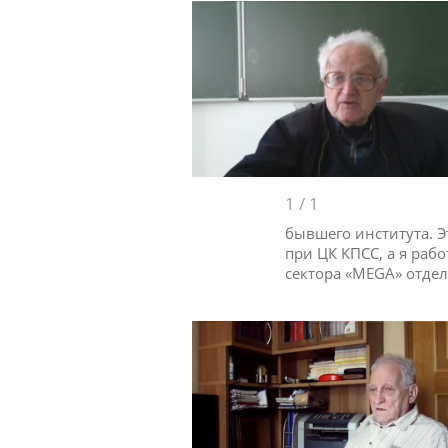
1
/
1
бывшего института. 
при ЦК КПСС, а я раб
сектора «MEGA» отдел