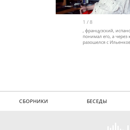
1
/
8
, французский, испан
понимал его, а через
разошелся с Ильенков
СБОРНИКИ
БЕСЕДЫ