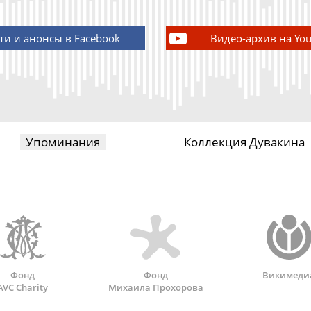
ти и анонсы в Facebook
Видео-архив на Yo
Упоминания
Коллекция Дувакина
Фонд
Фонд
Викимеди
AVC Charity
Михаила Прохорова