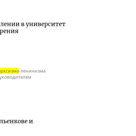
плении в университет
зрения
арксизма
-ленинизма
 руководителем
Ильенкове и