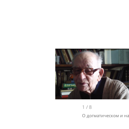
1
/
8
О догматическом и н