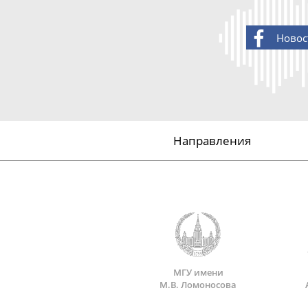
Новос
Направления
МГУ имени
М.В. Ломоносова