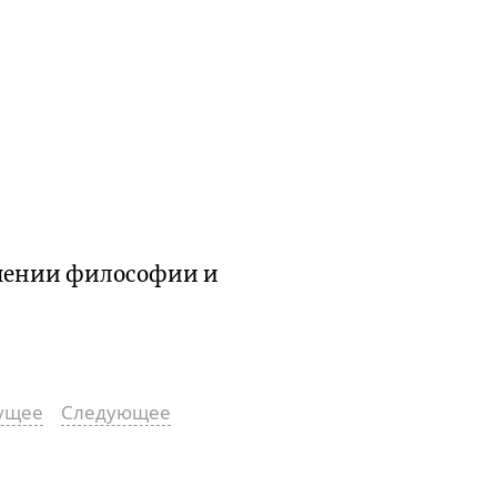
ошении философии и
ущее
Следующее