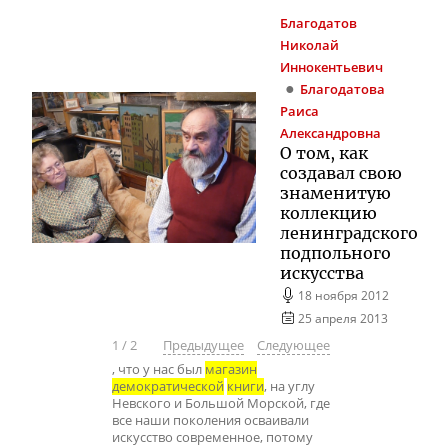
Благодатов
Николай
Иннокентьевич
Благодатова
Раиса
Александровна
О том, как
создавал свою
знаменитую
коллекцию
ленинградского
подпольного
искусства
18 ноября 2012
25 апреля 2013
1
/
2
Предыдущее
Следующее
, что у нас был
магазин
демократической
книги
, на углу
Невского и Большой Морской, где
все наши поколения осваивали
искусство современное, потому