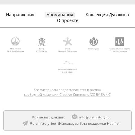
Направления
Упоминания
Коллекция Дувакина
О проекте
МГУ имени
Фонд
Фонд
Викимедиа
Национальный корпус
М.В. Ломоносова
AVC Charity
Михаила Прохорова
русского языка
Благотворительный
фонд «Дар»
Все материалы предоставляются в рамках
свободной лицензии Creative Commons (CC BY-SA 4.0)
Контакты редакции:
info@oralhistory.ru
@oralhistory_bot
(Используем
бота поддержки Hotline
)