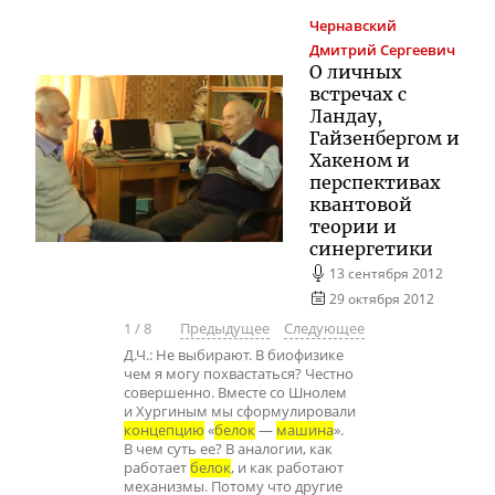
Чернавский
Дмитрий Сергеевич
О личных
встречах с
Ландау,
Гайзенбергом и
Хакеном и
перспективах
квантовой
теории и
синергетики
13 сентября 2012
29 октября 2012
1
/
8
Предыдущее
Следующее
Д.Ч.: Не выбирают. В биофизике
чем я могу похвастаться? Честно
совершенно. Вместе со Шнолем
и Хургиным мы сформулировали
концепцию
«
белок
—
машина
».
В чем суть ее? В аналогии, как
работает
белок
, и как работают
механизмы. Потому что другие